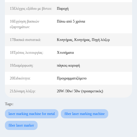
15Ελέγχος εξόδου με βίντεο:
Παροχή
16Εγγύηση βασικών
Πάνω από 5 χρόνια
εξαρτημάτων:
17Βασικά συστατικά:
Κινητήρας, Κινητήρας, Πηγή λέιζερ
18Τρόπος λειτουργίας:
Χτυπήματα
19Διαμόρφωση:
πάγκος-κορυφή
20Ειδικότητα:
Προγραμματιζόμενο
21Δύναμη λέιζερ:
20W /30w/ 50w (προαιρετικός)
Tags:
laser marking machine for metal
fiber laser marking machine
fiber laser marker