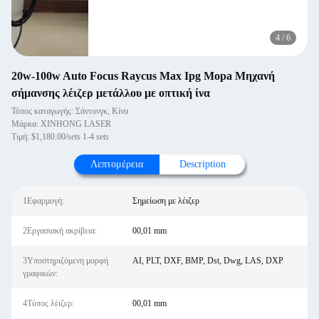
4
/
6
20w-100w Auto Focus Raycus Max Ipg Mopa Μηχανή
σήμανσης λέιζερ μετάλλου με οπτική ίνα
Τόπος καταγωγής: Σάντονγκ, Κίνα
Μάρκα: XINHONG LASER
Τιμή: $1,180.00/sets 1-4 sets
Λεπτομέρεια
Description
1Εφαρμογή:
Σημείωση με λέιζερ
2Εργασιακή ακρίβεια:
00,01 mm
3Υποστηριζόμενη μορφή
AI, PLT, DXF, BMP, Dst, Dwg, LAS, DXP
γραφικών:
4Τύπος λέιζερ:
00,01 mm