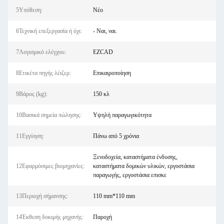
5Υπόθεση:
Νέο
6Τεχνική επεξεργασία ή όχι:
- Ναι, ναι.
7Λογισμικό ελέγχου:
EZCAD
8Ετικέτα πηγής λέιζερ:
Επικαιροποίηση
9Βάρος (kg):
150 κλ
10Βασικά σημεία πώλησης:
Υψηλή παραγωγικότητα
11Εγγύηση:
Πάνω από 5 χρόνια
Ξενοδοχεία, καταστήματα ένδυσης,
12Εφαρμόσιμες βιομηχανίες:
καταστήματα δομικών υλικών, εργοστάσια
παραγωγής, εργοστάσια επισκε
13Περιοχή σήμανσης:
110 mm*110 mm
14Έκθεση δοκιμής μηχανής:
Παροχή