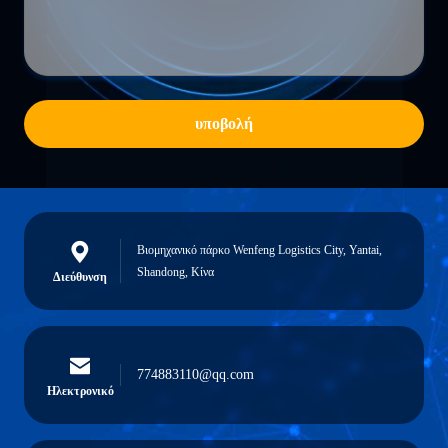
υποβολή
Βιομηχανικό πάρκο Wenfeng Logistics City, Yantai,
Shandong, Κίνα
Διεύθυνση
774883110@qq.com
Ηλεκτρονικό