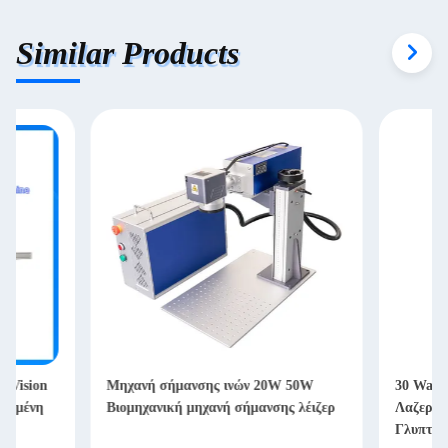
Similar Products
Μηχανή σήμανσης ινών 20W 50W
30 Watt EZCAD Ελέγ
Βιομηχανική μηχανή σήμανσης λέιζερ
Λαζερική Μηχανή Ση
Γλυπτική Μεταλλικ