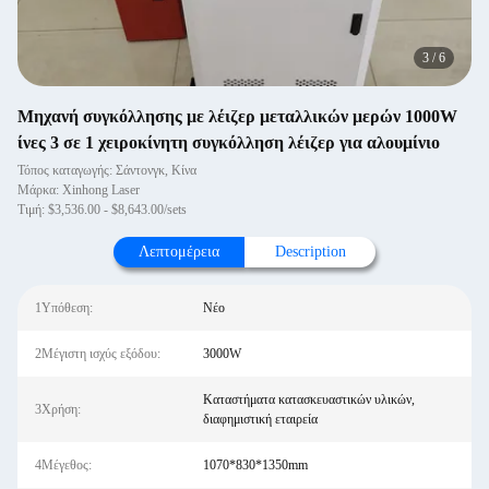
4
/
6
Μηχανή συγκόλλησης με λέιζερ μεταλλικών μερών 1000W
ίνες 3 σε 1 χειροκίνητη συγκόλληση λέιζερ για αλουμίνιο
Τόπος καταγωγής: Σάντονγκ, Κίνα
Μάρκα: Xinhong Laser
Τιμή: $3,536.00 - $8,643.00/sets
Λεπτομέρεια
Description
1Υπόθεση:
Νέο
2Μέγιστη ισχύς εξόδου:
3000W
Καταστήματα κατασκευαστικών υλικών,
3Χρήση:
διαφημιστική εταιρεία
4Μέγεθος:
1070*830*1350mm