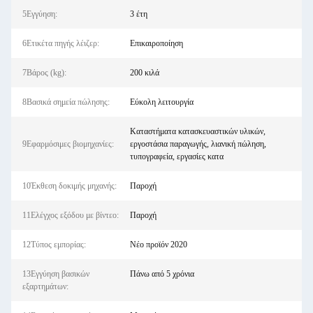
5Εγγύηση:
3 έτη
6Ετικέτα πηγής λέιζερ:
Επικαιροποίηση
7Βάρος (kg):
200 κιλά
8Βασικά σημεία πώλησης:
Εύκολη λειτουργία
Καταστήματα κατασκευαστικών υλικών,
9Εφαρμόσιμες βιομηχανίες:
εργοστάσια παραγωγής, λιανική πώληση,
τυπογραφεία, εργασίες κατα
10Έκθεση δοκιμής μηχανής:
Παροχή
11Ελέγχος εξόδου με βίντεο:
Παροχή
12Τύπος εμπορίας:
Νέο προϊόν 2020
13Εγγύηση βασικών
Πάνω από 5 χρόνια
εξαρτημάτων: