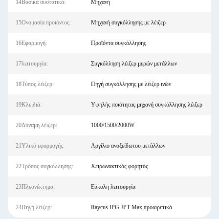
14Βασικά συστατικά:
Μηχανή
15Ονομασία προϊόντος:
Μηχανή συγκόλλησης με λέιζερ
16Εφαρμογή:
Προϊόντα συγκόλλησης
17λειτουργία:
Συγκόλληση λέιζερ μερών μετάλλων
18Τύπος λέιζερ:
Πηγή συγκόλλησης με λέιζερ ινών
19Κλειδιά:
Υψηλής ποιότητας μηχανή συγκόλλησης λέιζερ
20Δύναμη λέιζερ:
1000/1500/2000W
21Υλικό εφαρμογής:
Αργίλιο ανοξείδωτου μετάλλων
22Τρόπος συγκόλλησης:
Χειρωνακτικός φορητός
23Πλεονέκτημα:
Εύκολη λειτουργία
24Πηγή λέιζερ:
Raycus IPG JPT Max προαιρετικά