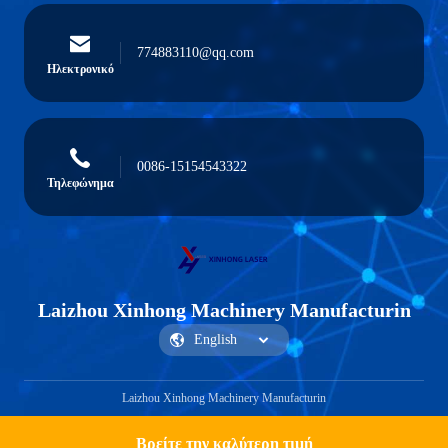
774883110@qq.com
Ηλεκτρονικό
0086-15154543322
Τηλεφώνημα
Laizhou Xinhong Machinery Manufacturin
Laizhou Xinhong Machinery Manufacturin
Βρείτε την καλύτερη τιμή
Get a Quote