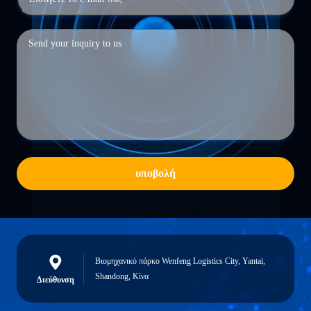
υποβολή
Βιομηχανικό πάρκο Wenfeng Logistics City, Yantai,
Shandong, Κίνα
Διεύθυνση