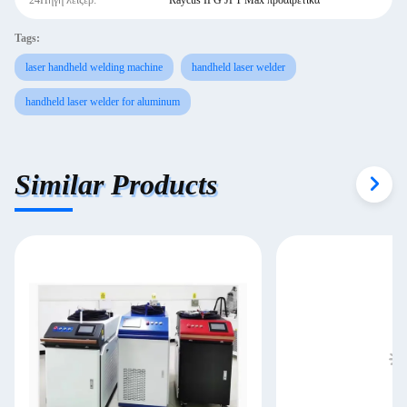
24Πηγή λέιζερ:
Raycus IPG JPT Max προαιρετικά
Tags:
laser handheld welding machine
handheld laser welder
handheld laser welder for aluminum
Similar Products