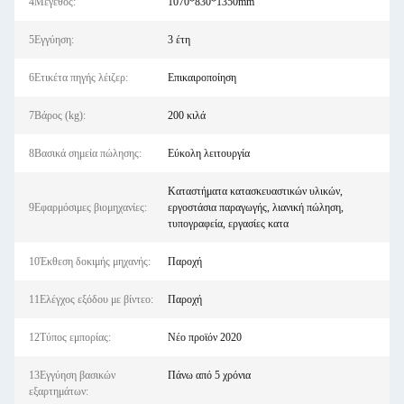
4Μέγεθος:
1070*830*1350mm
5Εγγύηση:
3 έτη
6Ετικέτα πηγής λέιζερ:
Επικαιροποίηση
7Βάρος (kg):
200 κιλά
8Βασικά σημεία πώλησης:
Εύκολη λειτουργία
Καταστήματα κατασκευαστικών υλικών,
9Εφαρμόσιμες βιομηχανίες:
εργοστάσια παραγωγής, λιανική πώληση,
τυπογραφεία, εργασίες κατα
10Έκθεση δοκιμής μηχανής:
Παροχή
11Ελέγχος εξόδου με βίντεο:
Παροχή
12Τύπος εμπορίας:
Νέο προϊόν 2020
13Εγγύηση βασικών
Πάνω από 5 χρόνια
εξαρτημάτων: