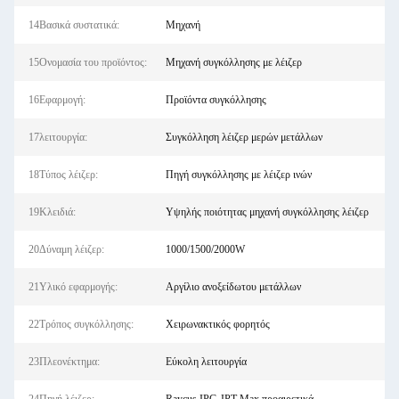
14Βασικά συστατικά:
Μηχανή
15Ονομασία του προϊόντος:
Μηχανή συγκόλλησης με λέιζερ
16Εφαρμογή:
Προϊόντα συγκόλλησης
17λειτουργία:
Συγκόλληση λέιζερ μερών μετάλλων
18Τύπος λέιζερ:
Πηγή συγκόλλησης με λέιζερ ινών
19Κλειδιά:
Υψηλής ποιότητας μηχανή συγκόλλησης λέιζερ
20Δύναμη λέιζερ:
1000/1500/2000W
21Υλικό εφαρμογής:
Αργίλιο ανοξείδωτου μετάλλων
22Τρόπος συγκόλλησης:
Χειρωνακτικός φορητός
23Πλεονέκτημα:
Εύκολη λειτουργία