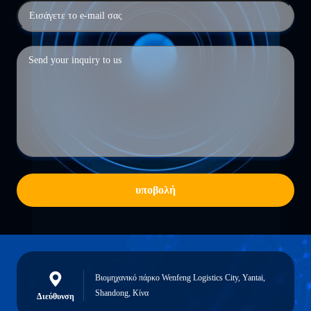
υποβολή
Βιομηχανικό πάρκο Wenfeng Logistics City, Yantai,
Shandong, Κίνα
Διεύθυνση