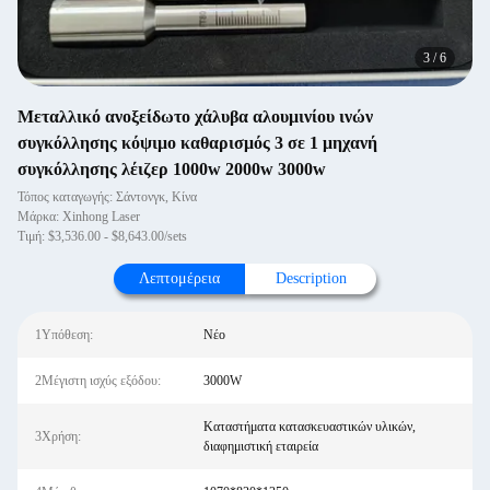
4
/
6
Μεταλλικό ανοξείδωτο χάλυβα αλουμινίου ινών
συγκόλλησης κόψιμο καθαρισμός 3 σε 1 μηχανή
συγκόλλησης λέιζερ 1000w 2000w 3000w
Τόπος καταγωγής: Σάντονγκ, Κίνα
Μάρκα: Xinhong Laser
Τιμή: $3,536.00 - $8,643.00/sets
Λεπτομέρεια
Description
1Υπόθεση:
Νέο
2Μέγιστη ισχύς εξόδου:
3000W
Καταστήματα κατασκευαστικών υλικών,
3Χρήση:
διαφημιστική εταιρεία