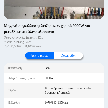
3
/
6
Μηχανή συγκόλλησης λέιζερ ινών χεριού 3000W για
μεταλλικό ατσάλινο αλουμίνιο
Τόπος καταγωγής: Σάντονγκ, Κίνα
Μάρκα: Xinhong Laser
Τιμή: $3,536.00 - $8,643.00/sets
Λεπτομέρεια
Description
1κατάσταση:
Νέο
2Μέγιστη ισχύς εξόδου:
3000W
Καταστήματα κατασκευαστικών υλικών,
3Χρήση:
διαφημιστική εταιρεία
4Μέγεθος:
1070*830*1350mm