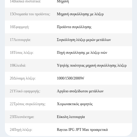
14Βασικά συστατικά:
Μηχανή
15Ονομασία του προϊόντος:
Μηχανή συγκόλλησης με λέιζερ
16Εφαρμογή:
Προϊόντα συγκόλλησης
17Λειτουργία:
Συγκόλληση λέιζερ μερών μετάλλων
18Τύπος λέιζερ:
Πηγή συγκόλλησης με λέιζερ ινών
19Κλειδιά:
Υψηλής ποιότητας μηχανή συγκόλλησης λέιζερ
20Δύναμη λέιζερ:
1000/1500/2000W
21Υλικό εφαρμογής:
Αργίλιο ανοξείδωτου μετάλλων
22Τρόπος συγκόλλησης:
Χειρωνακτικός φορητός
23Πλεονέκτημα:
Εύκολη λειτουργία
24Πηγή λέιζερ:
Raycus IPG JPT Max προαιρετικά