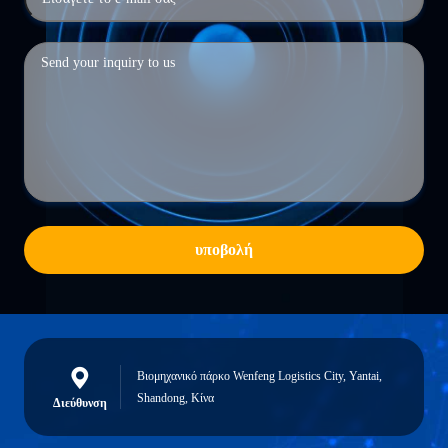
υποβολή
Βιομηχανικό πάρκο Wenfeng Logistics City, Yantai,
Shandong, Κίνα
Διεύθυνση