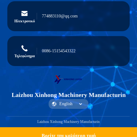
774883110@qq.com
Ηλεκτρονικό
0086-15154543322
Τηλεφώνημα
Laizhou Xinhong Machinery Manufacturin
Laizhou Xinhong Machinery Manufacturin
Βρείτε την καλύτερη τιμή
Get a Quote