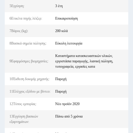
5Εγγύηση:
3 έτη
6Ετικέτα πηγής λέιζερ:
Επικαιροποίηση
7Βάρος (kg):
200 κιλά
8Βασικά σημεία πώλησης:
Εύκολη λειτουργία
Καταστήματα κατασκευαστικών υλικών,
9Εφαρμόσιμες βιομηχανίες:
εργοστάσια παραγωγής, λιανική πώληση,
τυπογραφεία, εργασίες κατα
10Έκθεση δοκιμής μηχανής:
Παροχή
11Ελέγχος εξόδου με βίντεο:
Παροχή
12Τύπος εμπορίας:
Νέο προϊόν 2020
13Εγγύηση βασικών
Πάνω από 5 χρόνια
εξαρτημάτων: