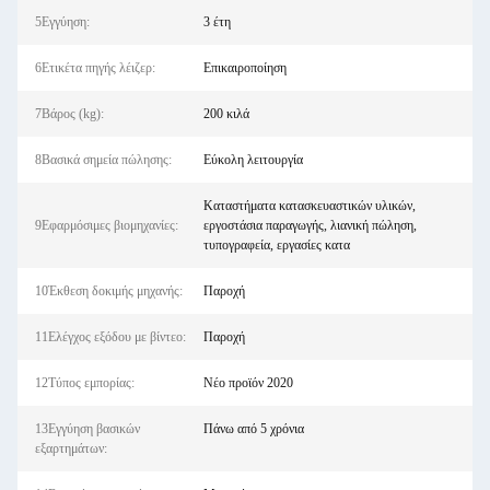
5Εγγύηση:
3 έτη
6Ετικέτα πηγής λέιζερ:
Επικαιροποίηση
7Βάρος (kg):
200 κιλά
8Βασικά σημεία πώλησης:
Εύκολη λειτουργία
Καταστήματα κατασκευαστικών υλικών,
9Εφαρμόσιμες βιομηχανίες:
εργοστάσια παραγωγής, λιανική πώληση,
τυπογραφεία, εργασίες κατα
10Έκθεση δοκιμής μηχανής:
Παροχή
11Ελέγχος εξόδου με βίντεο:
Παροχή
12Τύπος εμπορίας:
Νέο προϊόν 2020
13Εγγύηση βασικών
Πάνω από 5 χρόνια
εξαρτημάτων: