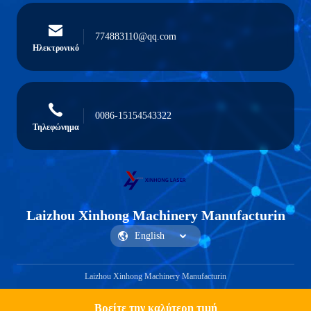
774883110@qq.com
Ηλεκτρονικό
0086-15154543322
Τηλεφώνημα
Laizhou Xinhong Machinery Manufacturin
Laizhou Xinhong Machinery Manufacturin
Βρείτε την καλύτερη τιμή
Get a Quote