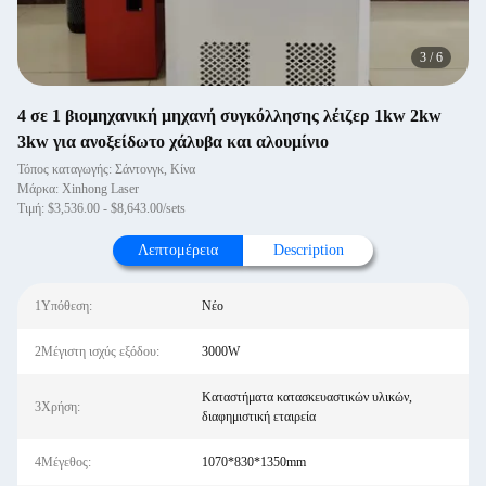
4
/
6
4 σε 1 βιομηχανική μηχανή συγκόλλησης λέιζερ 1kw 2kw
3kw για ανοξείδωτο χάλυβα και αλουμίνιο
Τόπος καταγωγής: Σάντονγκ, Κίνα
Μάρκα: Xinhong Laser
Τιμή: $3,536.00 - $8,643.00/sets
Λεπτομέρεια
Description
1Υπόθεση:
Νέο
2Μέγιστη ισχύς εξόδου:
3000W
Καταστήματα κατασκευαστικών υλικών,
3Χρήση:
διαφημιστική εταιρεία
4Μέγεθος:
1070*830*1350mm