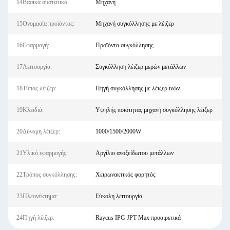
14Βασικά συστατικά:
Μηχανή
15Ονομασία προϊόντος:
Μηχανή συγκόλλησης με λέιζερ
16Εφαρμογή:
Προϊόντα συγκόλλησης
17Λειτουργία:
Συγκόλληση λέιζερ μερών μετάλλων
18Τύπος λέιζερ:
Πηγή συγκόλλησης με λέιζερ ινών
19Κλειδιά:
Υψηλής ποιότητας μηχανή συγκόλλησης λέιζερ
20Δύναμη λέιζερ:
1000/1500/2000W
21Υλικό εφαρμογής:
Αργίλιο ανοξείδωτου μετάλλων
22Τρόπος συγκόλλησης:
Χειρωνακτικός φορητός
23Πλεονέκτημα:
Εύκολη λειτουργία
24Πηγή λέιζερ:
Raycus IPG JPT Max προαιρετικά