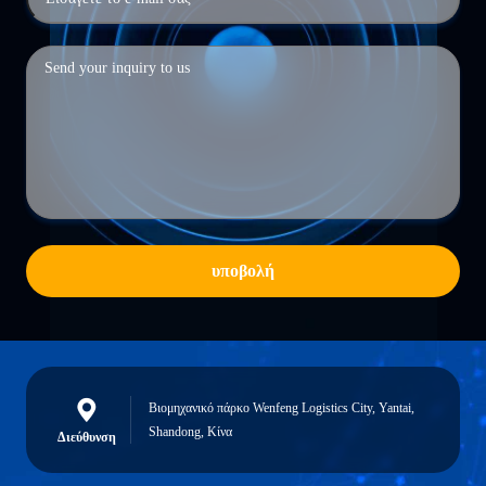
υποβολή
Βιομηχανικό πάρκο Wenfeng Logistics City, Yantai,
Shandong, Κίνα
Διεύθυνση