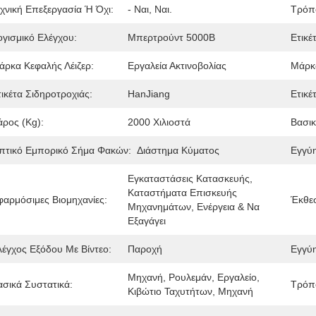
εχνική Επεξεργασία Ή Όχι:
- Ναι, Ναι.
Τρόπ
ογισμικό Ελέγχου:
Μπερτρούντ 5000Β
Ετικέ
άρκα Κεφαλής Λέιζερ:
Εργαλεία Ακτινοβολίας
Μάρκ
τικέτα Σιδηροτροχιάς:
HanJiang
Ετικέ
άρος (kg):
2000 Χιλιοστά
Βασικ
πτικό Εμπορικό Σήμα Φακών:
Διάστημα Κύματος
Εγγύ
Εγκαταστάσεις Κατασκευής, 
Καταστήματα Επισκευής 
φαρμόσιμες Βιομηχανίες:
Έκθε
Μηχανημάτων, Ενέργεια & Να 
Εξαγάγει
λέγχος Εξόδου Με Βίντεο:
Παροχή
Εγγύ
Μηχανή, Ρουλεμάν, Εργαλείο, 
ασικά Συστατικά:
Τρόπο
Κιβώτιο Ταχυτήτων, Μηχανή