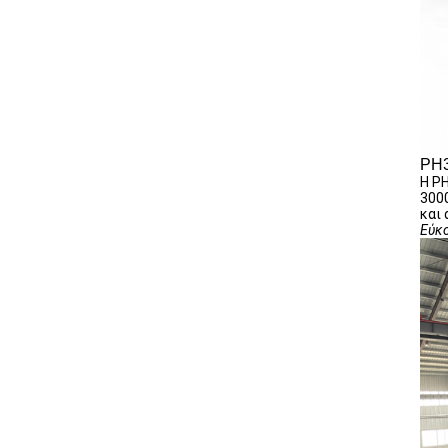
PH3
Η PH
3000
και
Εύκο