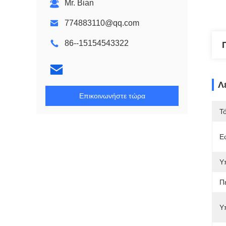
Mr. Bian
774883110@qq.com
86--15154543322
Λ
Επικοινωνήστε τώρα
Τ
Ε
Υ
Π
Υ