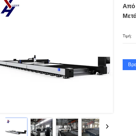
Από 
Μετ
Τιμή:
Βρε