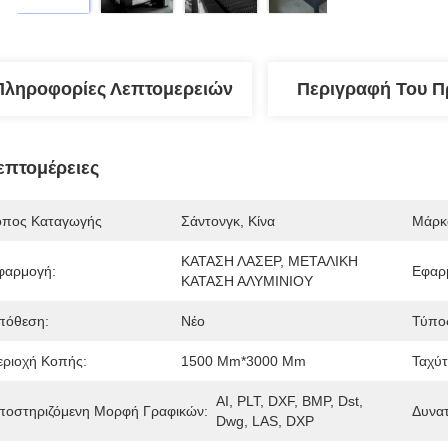
Πληροφορίες Λεπτομερειών
Περιγραφή Του Π
επτομέρειες
όπος Καταγωγής
Σάντονγκ, Κίνα
Μάρκ
ΚΑΤΑΣΗ ΛΑΣΕΡ, ΜΕΤΑΛΙΚΗ 
φαρμογή:
Εφαρμ
ΚΑΤΑΣΗ ΑΛΥΜΙΝΙΟΥ
πόθεση:
Νέο
Τύπος
εριοχή Κοπής:
1500 Mm*3000 Mm
Ταχύτ
AI, PLT, DXF, BMP, Dst, 
ποστηριζόμενη Μορφή Γραφικών:
Δυνα
Dwg, LAS, DXP