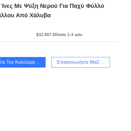
Ίνες Με Ψύξη Νερού Για Παχύ Φύλλο
άλλου Από Χάλυβα
$32,687.00/sets 1-4 sets
ίτε Την Καλύτερη Τιμή
Επικοινωνήστε Μαζί Μας