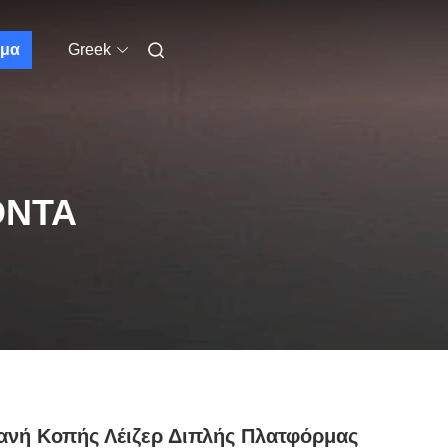
μα
Greek
ΌΝΤΑ
νή Κοπής Λέιζερ Διπλής Πλατφόρμας