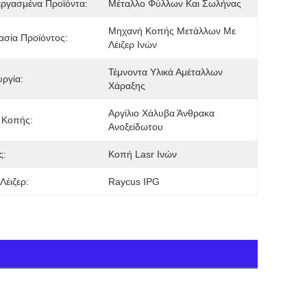
ργασμένα Προϊόντα:
Μέταλλο Φύλλων Και Σωλήνας
Μηχανή Κοπής Μετάλλων Με 
σία Προϊόντος:
Λέιζερ Ινών
Τέμνοντα Υλικά Αμέταλλων 
υργία:
Χάραξης
Αργίλιο Χάλυβα Άνθρακα 
 Κοπής:
Ανοξείδωτου
ς:
Κοπή Lasr Ινών
Λέιζερ:
Raycus IPG