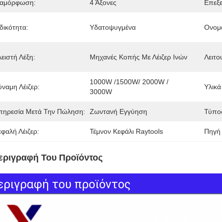
ιαμόρφωση:
4 Άξονες
Επεξε
δικότητα:
Υδατοψυγμένα
Ονομα
ειστή Λέξη:
Μηχανές Κοπής Με Λέιζερ Ινών
Λειτο
1000W /1500W/ 2000W / 
ύναμη Λέιζερ:
Υλικά
3000W
πηρεσία Μετά Την Πώληση:
Ζωντανή Εγγύηση
Τύπο
εφαλή Λέιζερ:
Τέμνον Κεφάλι Raytools
Πηγή 
εριγραφή Του Προϊόντος
εριγραφή του προϊόντος