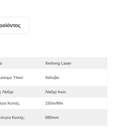
ροϊόντος
α
Xinhong Laser
όσιμο Υλικό:
Χάλυβα
 Λέιζερ:
Λάιζερ Ινών
ητα Κοπής:
150m/min
τότητα Κοπής:
080mm