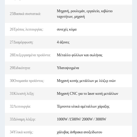
Μηχανή, ρουλεμάν, εργαλείο, κιβώτιο
25Βασικά συστατικά:
ταχυτήτων, μηχανή
26Τρόπος λειτουργίας:
συνεχές κύμα
27Διαμόρφωση:
4 άξονες
28Επεξεργασμένα προϊόντα:
Μέταλλο φύλλων και σωλήνας
29Ειδικότητα:
Υδατοψυγμένα
30Ονομασία προϊόντος:
Μηχανή κοπής μετάλλων με λέιζερ ινών
31Κλειστή λέξη:
Μηχανή CNC για το laser κοπή μετάλλων
32Λειτουργία:
Τέμνοντα υλικά αμέταλλων χάραξης
33Δύναμη λέιζερ:
1000W /1500W/ 2000W / 3000W
34Υλικά κοπής:
χάλυβας άνθρακα ανοξείδωτου