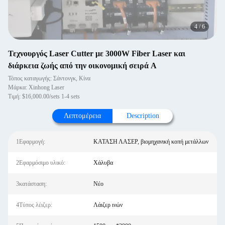
4
/
6
Τεχνουργός Laser Cutter με 3000W Fiber Laser και
διάρκεια ζωής από την οικονομική σειρά A
Τόπος καταγωγής: Σάντονγκ, Κίνα
Μάρκα: Xinhong Laser
Τιμή: $16,000.00/sets 1-4 sets
Λεπτομέρεια
Description
1Εφαρμογή:
ΚΑΤΑΣΗ ΛΑΣΕΡ, βιομηχανική κοπή μετάλλων
2Εφαρμόσιμο υλικό:
Χάλυβα
3κατάσταση:
Νέο
4Τύπος λέιζερ:
Λάιζερ ινών