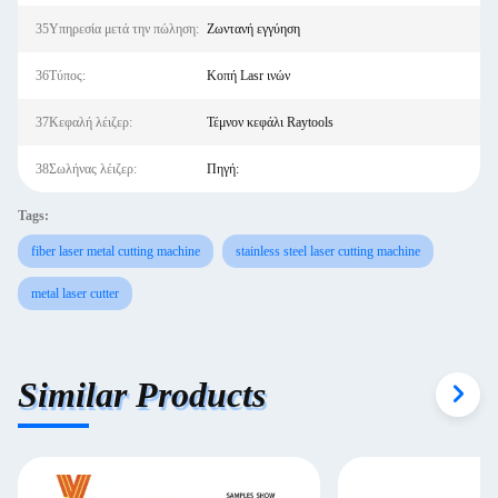
35Υπηρεσία μετά την πώληση:
Ζωντανή εγγύηση
36Τύπος:
Κοπή Lasr ινών
37Κεφαλή λέιζερ:
Τέμνον κεφάλι Raytools
38Σωλήνας λέιζερ:
Πηγή:
Tags:
fiber laser metal cutting machine
stainless steel laser cutting machine
metal laser cutter
Similar Products