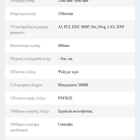
5Περιοχή κοπής:
1500 mm*3000 mm
6Ταχύτητα κοπής:
150m/min
7Υποστηριζόμενη μορφή
AI, PLT, DXF, BMP, Dst, Dwg, LAS, DXP
γραφικών:
8Δυνατότητα κοπής:
080mm
9Τεχνική επεξεργασία ή όχι:
- Ναι, ναι.
10Τρόπος ψύξης:
Ψύξη με νερό
11Λογισμικό ελέγχου:
Μπερτρούντ 5000Β
12Ετικέτα πηγής λέιζερ:
ΡΑΥΚΟΣ
13Μάρκα κεφαλής λέιζερ:
Εργαλεία ακτινοβολίας
14Μάρκα κινητήρα
Γιάσκαβα
εφοδιασμού: