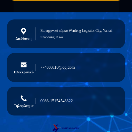
Βιομηχανικό πάρκο Wenfeng Logistics City, Yantai,
Shandong, Κίνα
Διεύθυνση
774883110@qq.com
Ηλεκτρονικό
0086-15154543322
Τηλεφώνημα