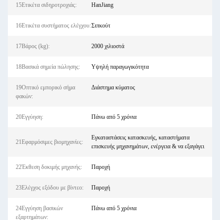
15Ετικέτα σιδηροτροχιάς:
HanJiang
16Ετικέτα συστήματος ελέγχου:
Σιπκούτ
17Βάρος (kg):
2000 χιλιοστά
18Βασικά σημεία πώλησης:
Υψηλή παραγωγικότητα
19Οπτικό εμπορικό σήμα
Διάστημα κύματος
φακών:
20Εγγύηση:
Πάνω από 5 χρόνια
Εγκαταστάσεις κατασκευής, καταστήματα
21Εφαρμόσιμες βιομηχανίες:
επισκευής μηχανημάτων, ενέργεια & να εξαγάγει
22Έκθεση δοκιμής μηχανής:
Παροχή
23Ελέγχος εξόδου με βίντεο:
Παροχή
24Εγγύηση βασικών
Πάνω από 5 χρόνια
εξαρτημάτων: