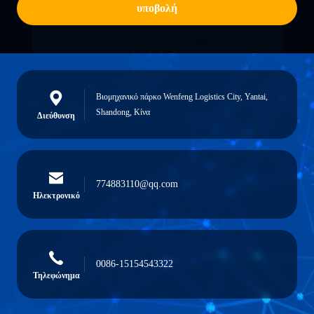
υποβολή
Βιομηχανικό πάρκο Wenfeng Logistics City, Yantai,
Shandong, Κίνα
Διεύθυνση
774883110@qq.com
Ηλεκτρονικό
0086-15154543322
Τηλεφώνημα