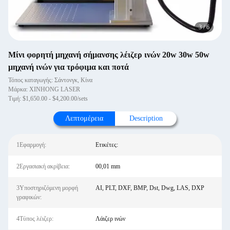
3
/
6
Μίνι φορητή μηχανή σήμανσης λέιζερ ινών 20w 30w 50w
μηχανή ινών για τρόφιμα και ποτά
Τόπος καταγωγής: Σάντονγκ, Κίνα
Μάρκα: XINHONG LASER
Τιμή: $1,650.00 - $4,200.00/sets
Λεπτομέρεια
Description
1Εφαρμογή:
Ετικέτες:
2Εργασιακή ακρίβεια:
00,01 mm
3Υποστηριζόμενη μορφή
AI, PLT, DXF, BMP, Dst, Dwg, LAS, DXP
γραφικών:
4Τύπος λέιζερ:
Λάιζερ ινών