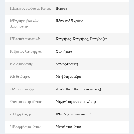
15Ελέγχος εξόδου με βίντεο:
Παροχή
16Εγγύηση βασικών
Πάνω από 5 χρόνια
εξαρτημάτων:
17Βασικά συστατικά:
Κινητήρας, Κινητήρας, Πηγή λέιζερ
18Τρόπος λειτουργίας:
Χτυπήματα
19Διαμόρφωση:
πάγκος-κορυφή
20Ειδικότητα:
Με ψύξη με αέρα
21Δύναμη λέιζερ:
20W /30w/ 50w (προαιρετικός)
22ονομασία προϊόντος:
Μηχανή σήμανσης με λέιζερ
23Πηγή λέιζερ:
IPG Raycus ανώτατο JPT
24Εφαρμόσιμο υλικό:
Μεταλλικά υλικά