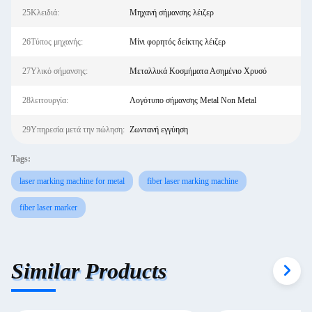
25Κλειδιά:
Μηχανή σήμανσης λέιζερ
26Τύπος μηχανής:
Μίνι φορητός δείκτης λέιζερ
27Υλικό σήμανσης:
Μεταλλικά Κοσμήματα Ασημένιο Χρυσό
28λειτουργία:
Λογότυπο σήμανσης Metal Non Metal
29Υπηρεσία μετά την πώληση:
Ζωντανή εγγύηση
Tags:
laser marking machine for metal
fiber laser marking machine
fiber laser marker
Similar Products