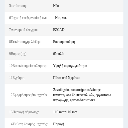
5κατάσταση:
Νέο
6Τεχνική επεξεργασία ή όχι:
- Ναι, ναι.
7Λογισμικό ελέγχου:
EZCAD
8Ετικέτα πηγής λέιζερ:
Επικαιροποίηση
9Βάρος (kg):
65 κιλά
10Βασικά σημεία πώλησης:
Υψηλή παραγωγικότητα
11Εγγύηση:
Πάνω από 5 χρόνια
Ξενοδοχεία, καταστήματα ένδυσης,
12Εφαρμόσιμες βιομηχανίες:
καταστήματα δομικών υλικών, εργοστάσια
παραγωγής, εργοστάσια επισκε
13Περιοχή σήμανσης:
110 mm*110 mm
14Έκθεση δοκιμής μηχανής:
Παροχή