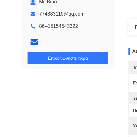
Mr. Bian
774883110@qq.com
86--15154543322
Λ
Επικοινωνήστε τώρα
Τ
Ε
Υ
Π
Υ