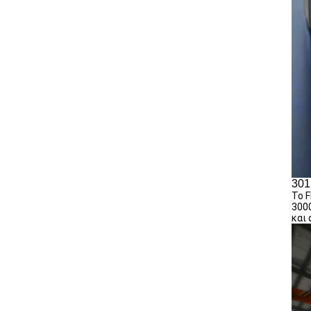
301
Το F
3000
και