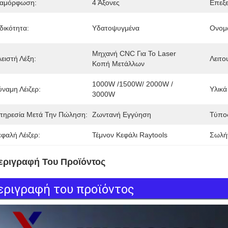
ιαμόρφωση:
4 Άξονες
Επεξε
δικότητα:
Υδατοψυγμένα
Ονομα
Μηχανή CNC Για Το Laser 
ειστή Λέξη:
Λειτο
Κοπή Μετάλλων
1000W /1500W/ 2000W / 
ύναμη Λέιζερ:
Υλικά
3000W
πηρεσία Μετά Την Πώληση:
Ζωντανή Εγγύηση
Τύπο
εφαλή Λέιζερ:
Τέμνον Κεφάλι Raytools
Σωλήν
εριγραφή Του Προϊόντος
εριγραφή του προϊόντος