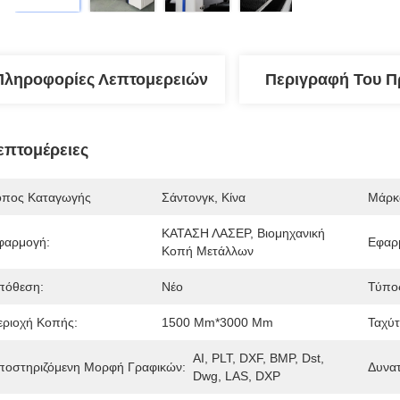
Πληροφορίες Λεπτομερειών
Περιγραφή Του Π
επτομέρειες
όπος Καταγωγής
Σάντονγκ, Κίνα
Μάρκ
ΚΑΤΑΣΗ ΛΑΣΕΡ, Βιομηχανική 
φαρμογή:
Εφαρμ
Κοπή Μετάλλων
πόθεση:
Νέο
Τύπος
εριοχή Κοπής:
1500 Mm*3000 Mm
Ταχύτ
AI, PLT, DXF, BMP, Dst, 
ποστηριζόμενη Μορφή Γραφικών:
Δυνα
Dwg, LAS, DXP