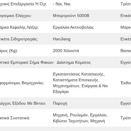
εχνική Επεξεργασία Ή Όχι:
- Ναι, Ναι.
Τρόπ
ογισμικό Ελέγχου:
Μπερτρούντ 5000Β
Ετικέ
άρκα Κεφαλής Λέιζερ:
Εργαλεία Ακτινοβολίας
Μάρκ
τικέτα Σιδηροτροχιάς:
HanJiang
Ετικέ
άρος (kg):
2000 Χιλιοστά
Βασικ
πτικό Εμπορικό Σήμα Φακών:
Διάστημα Κύματος
Εγγύ
Εγκαταστάσεις Κατασκευής, 
Καταστήματα Επισκευής 
φαρμόσιμες Βιομηχανίες:
Έκθε
Μηχανημάτων, Ενέργεια & Να 
Εξαγάγει
λέγχος Εξόδου Με Βίντεο:
Παροχή
Εγγύ
Μηχανή, Ρουλεμάν, Εργαλείο, 
ασικά Συστατικά:
Τρόπο
Κιβώτιο Ταχυτήτων, Μηχανή