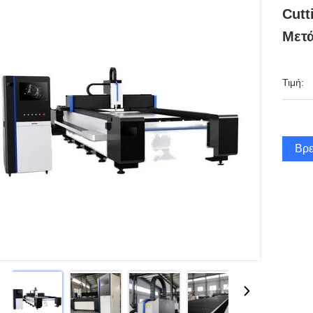
Cutt
Μετ
Τιμή:
Βρε