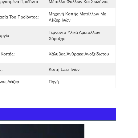
ργασμένα Προϊόντα:
Μέταλλο Φύλλων Και Σωλήνας
Μηχανή Κοπής Μετάλλων Με 
σία Του Προϊόντος:
Λέιζερ Ινών
Τέμνοντα Υλικά Αμέταλλων 
υργία:
Χάραξης
 Κοπής:
Χάλυβας Άνθρακα Ανοξείδωτου
ς:
Κοπή Lasr Ινών
ας Λέιζερ:
Πηγή: