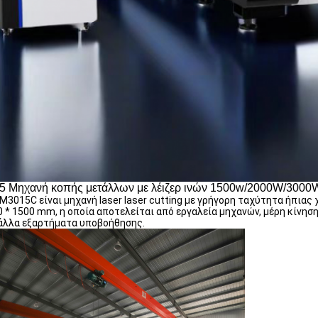
5 Μηχανή κοπής μετάλλων με λέιζερ ινών 1500w/2000W/300
M3015C είναι μηχανή laser laser cutting με γρήγορη ταχύτητα ήπιας 
 * 1500 mm, η οποία αποτελείται από εργαλεία μηχανών, μέρη κίνησ
 άλλα εξαρτήματα υποβοήθησης.