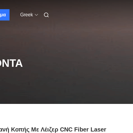
μα
Greek
ΌΝΤΑ
νή Κοπής Με Λέιζερ CNC Fiber Laser