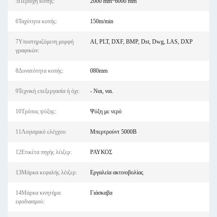
5Περιοχή κοπής:
2000 mm*6000 mm
6Ταχύτητα κοπής:
150m/min
7Υποστηριζόμενη μορφή
AI, PLT, DXF, BMP, Dst, Dwg, LAS, DXP
γραφικών:
8Δυνατότητα κοπής:
080mm
9Τεχνική επεξεργασία ή όχι:
- Ναι, ναι.
10Τρόπος ψύξης:
Ψύξη με νερό
11Λογισμικό ελέγχου:
Μπερτρούντ 5000Β
12Ετικέτα πηγής λέιζερ:
ΡΑΥΚΟΣ
13Μάρκα κεφαλής λέιζερ:
Εργαλεία ακτινοβολίας
14Μάρκα κινητήρα
Γιάσκαβα
εφοδιασμού: