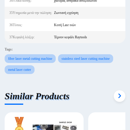
34Υλικά κοπής:
χάλυβας άνθρακα ανοξείδωτου
35Υπηρεσία μετά την πώληση:
Ζωντανή εγγύηση
36Τύπος:
Κοπή Lasr ινών
37Κεφαλή λέιζερ:
Τέμνον κεφάλι Raytools
Tags:
fiber laser metal cutting machine
stainless steel laser cutting machine
metal laser cutter
Similar Products