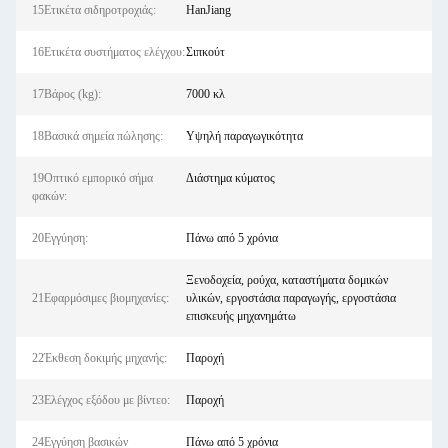
15Ετικέτα σιδηροτροχιάς:
HanJiang
16Ετικέτα συστήματος ελέγχου:
Σιπκούτ
17Βάρος (kg):
7000 κλ
18Βασικά σημεία πώλησης:
Υψηλή παραγωγικότητα
19Οπτικό εμπορικό σήμα
Διάστημα κύματος
φακών:
20Εγγύηση:
Πάνω από 5 χρόνια
Ξενοδοχεία, ρούχα, καταστήματα δομικών
21Εφαρμόσιμες βιομηχανίες:
υλικών, εργοστάσια παραγωγής, εργοστάσια
επισκευής μηχανημάτω
22Έκθεση δοκιμής μηχανής:
Παροχή
23Ελέγχος εξόδου με βίντεο:
Παροχή
24Εγγύηση βασικών
Πάνω από 5 χρόνια