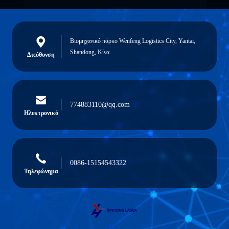
Βιομηχανικό πάρκο Wenfeng Logistics City, Yantai,
Shandong, Κίνα
Διεύθυνση
774883110@qq.com
Ηλεκτρονικό
0086-15154543322
Τηλεφώνημα