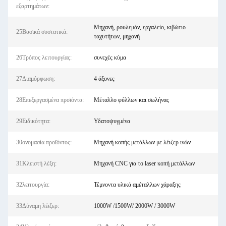
εξαρτημάτων:
Μηχανή, ρουλεμάν, εργαλείο, κιβώτιο
25Βασικά συστατικά:
ταχυτήτων, μηχανή
26Τρόπος λειτουργίας:
συνεχές κύμα
27Διαμόρφωση:
4 άξονες
28Επεξεργασμένα προϊόντα:
Μέταλλο φύλλων και σωλήνας
29Ειδικότητα:
Υδατοψυγμένα
30ονομασία προϊόντος:
Μηχανή κοπής μετάλλων με λέιζερ ινών
31Κλειστή λέξη:
Μηχανή CNC για το laser κοπή μετάλλων
32λειτουργία:
Τέμνοντα υλικά αμέταλλων χάραξης
33Δύναμη λέιζερ:
1000W /1500W/ 2000W / 3000W