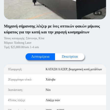
4
/
6
Μηχανή σήμανσης λέιζερ με ίνες οπτικών φακών μήκους
κύματος για την κοπή και την χαραγή κοσμημάτων
Τόπος καταγωγής: Σάντονγκ, Κίνα
Μάρκα: Xinhong Laser
Τιμή: $25,800.00/sets 1-4 sets
Λεπτομέρεια
Description
1Εφαρμογή:
ΚΑΤΑΣΗ ΛΑΣΕΡ, βιομηχανική κοπή μετάλλων
2Εφαρμόσιμο υλικό:
Χάλυβα
3κατάσταση:
Νέο
4Τύπος λέιζερ:
Λάιζερ ινών