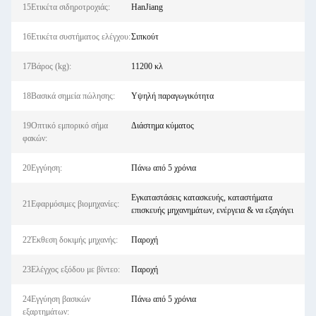
15Ετικέτα σιδηροτροχιάς:
HanJiang
16Ετικέτα συστήματος ελέγχου:
Σιπκούτ
17Βάρος (kg):
11200 κλ
18Βασικά σημεία πώλησης:
Υψηλή παραγωγικότητα
19Οπτικό εμπορικό σήμα
Διάστημα κύματος
φακών:
20Εγγύηση:
Πάνω από 5 χρόνια
Εγκαταστάσεις κατασκευής, καταστήματα
21Εφαρμόσιμες βιομηχανίες:
επισκευής μηχανημάτων, ενέργεια & να εξαγάγει
22Έκθεση δοκιμής μηχανής:
Παροχή
23Ελέγχος εξόδου με βίντεο:
Παροχή
24Εγγύηση βασικών
Πάνω από 5 χρόνια
εξαρτημάτων: