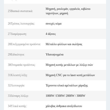
Μηχανή, ρουλεμάν, εργαλείο, κιβώτιο
25Βασικά συστατικά:
ταχυτήτων, μηχανή
26Τρόπος λειτουργίας:
συνεχές κύμα
27Διαμόρφωση:
4 άξονες
28Επεξεργασμένα προϊόντα:
Μέταλλο φύλλων και σωλήνας
29Ειδικότητα:
Υδατοψυγμένα
30Ονομασία προϊόντος:
Μηχανή κοπής μετάλλων με λέιζερ ινών
31Κλειστή λέξη:
Μηχανή CNC για το laser κοπή μετάλλων
32Λειτουργία:
Τέμνοντα υλικά αμέταλλων χάραξης
33Δύναμη λέιζερ:
1000W /1500W/ 2000W / 3000W
34Υλικά κοπής:
χάλυβας άνθρακα ανοξείδωτου