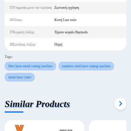
35Υπηρεσία μετά την πώληση:
Ζωντανή εγγύηση
36Τύπος:
Κοπή Lasr ινών
37Κεφαλή λέιζερ:
Τέμνον κεφάλι Raytools
38Σωλήνας λέιζερ:
Πηγή:
Tags:
fiber laser metal cutting machine
stainless steel laser cutting machine
metal laser cutter
Similar Products