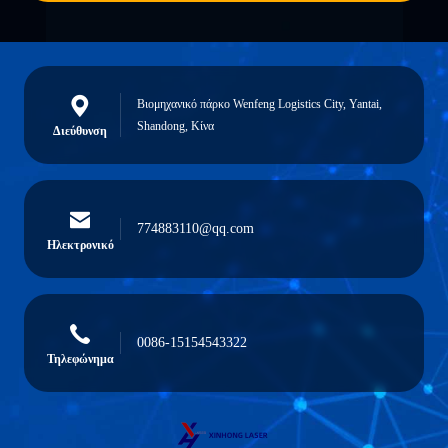
Βιομηχανικό πάρκο Wenfeng Logistics City, Yantai,
Shandong, Κίνα
Διεύθυνση
774883110@qq.com
Ηλεκτρονικό
0086-15154543322
Τηλεφώνημα