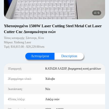
4
/
6
Υδατοψυγμένο 1500W Laser Cutting Steel Metal Cut Laser
Cutter Cnc Δυναμικότητα ινών
Τόπος καταγωγής: Σάντονγκ, Κίνα
Μάρκα: Xinhong Laser
Τιμή: $16,815.00 - $29,229.00/sets
Λεπτομέρεια
Description
1Εφαρμογή:
ΚΑΤΑΣΗ ΛΑΣΕΡ, βιομηχανική κοπή μετάλλων
2Εφαρμόσιμο υλικό:
Χάλυβα
3κατάσταση:
Νέο
4Τύπος λέιζερ:
Λάιζερ ινών