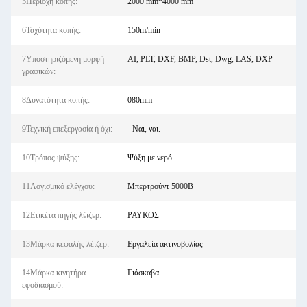
5Περιοχή κοπής:
2000 mm*4000 mm
6Ταχύτητα κοπής:
150m/min
7Υποστηριζόμενη μορφή
AI, PLT, DXF, BMP, Dst, Dwg, LAS, DXP
γραφικών:
8Δυνατότητα κοπής:
080mm
9Τεχνική επεξεργασία ή όχι:
- Ναι, ναι.
10Τρόπος ψύξης:
Ψύξη με νερό
11Λογισμικό ελέγχου:
Μπερτρούντ 5000Β
12Ετικέτα πηγής λέιζερ:
ΡΑΥΚΟΣ
13Μάρκα κεφαλής λέιζερ:
Εργαλεία ακτινοβολίας
14Μάρκα κινητήρα
Γιάσκαβα
εφοδιασμού: