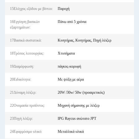
15Ελέγχος εξόδου με βίντεο:
Παροχή
16Εγγύηση βασικών
Πάνω από 5 χρόνια
εξαρτημάτων:
17Βασικά συστατικά:
Κινητήρας, Κινητήρας, Πηγή λέιζερ
18Τρόπος λειτουργίας:
Χτυπήματα
19Διαμόρφωση:
πάγκος-κορυφή
20Ειδικότητα:
Με ψύξη με αέρα
21Δύναμη λέιζερ:
20W /30w/ 50w (προαιρετικός)
22Ονομασία προϊόντος:
Μηχανή σήμανσης με λέιζερ
23Πηγή λέιζερ:
IPG Raycus ανώτατο JPT
24Εφαρμόσιμο υλικό:
Μεταλλικά υλικά