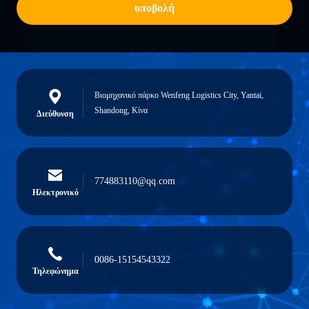
υποβολή
Βιομηχανικό πάρκο Wenfeng Logistics City, Yantai,
Shandong, Κίνα
Διεύθυνση
774883110@qq.com
Ηλεκτρονικό
0086-15154543322
Τηλεφώνημα