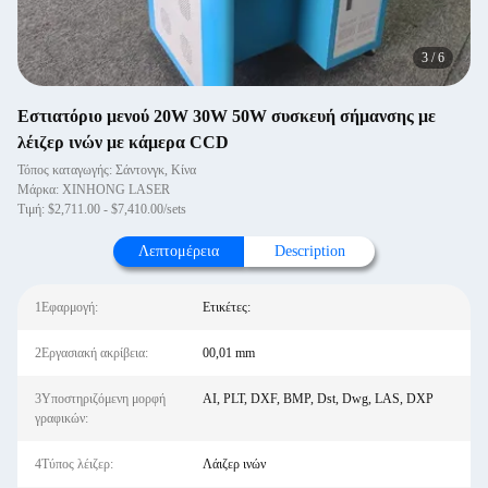
3
/
6
Εστιατόριο μενού 20W 30W 50W συσκευή σήμανσης με
λέιζερ ινών με κάμερα CCD
Τόπος καταγωγής: Σάντονγκ, Κίνα
Μάρκα: XINHONG LASER
Τιμή: $2,711.00 - $7,410.00/sets
Λεπτομέρεια
Description
1Εφαρμογή:
Ετικέτες:
2Εργασιακή ακρίβεια:
00,01 mm
3Υποστηριζόμενη μορφή
AI, PLT, DXF, BMP, Dst, Dwg, LAS, DXP
γραφικών:
4Τύπος λέιζερ:
Λάιζερ ινών