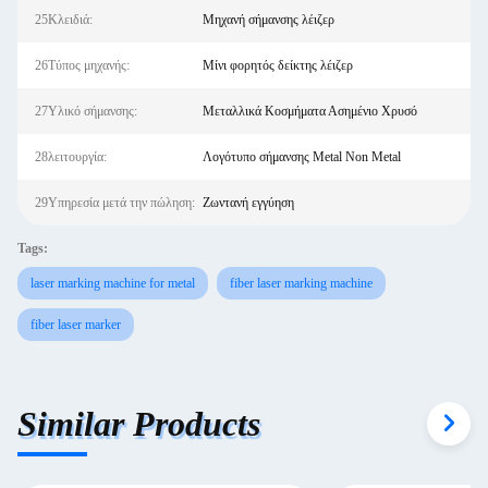
25Κλειδιά:
Μηχανή σήμανσης λέιζερ
26Τύπος μηχανής:
Μίνι φορητός δείκτης λέιζερ
27Υλικό σήμανσης:
Μεταλλικά Κοσμήματα Ασημένιο Χρυσό
28λειτουργία:
Λογότυπο σήμανσης Metal Non Metal
29Υπηρεσία μετά την πώληση:
Ζωντανή εγγύηση
Tags:
laser marking machine for metal
fiber laser marking machine
fiber laser marker
Similar Products