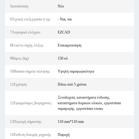
5κατάσταση:
Νέο
6Τεχνική επεξεργασία ή όχι:
- Ναι, ναι.
7Λογισμικό ελέγχου:
EZCAD
8Ετικέτα πηγής λέιζερ:
Επικαιροποίηση
9Βάρος (kg):
150 κλ
10Βασικά σημεία πώλησης:
Υψηλή παραγωγικότητα
11Εγγύηση:
Πάνω από 5 χρόνια
Ξενοδοχεία, καταστήματα ένδυσης,
12Εφαρμόσιμες βιομηχανίες:
καταστήματα δομικών υλικών, εργοστάσια
παραγωγής, εργοστάσια επισκε
13Περιοχή σήμανσης:
110 mm*110 mm
14Έκθεση δοκιμής μηχανής:
Παροχή