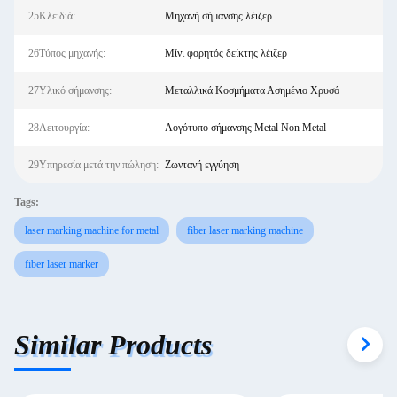
25Κλειδιά:
Μηχανή σήμανσης λέιζερ
26Τύπος μηχανής:
Μίνι φορητός δείκτης λέιζερ
27Υλικό σήμανσης:
Μεταλλικά Κοσμήματα Ασημένιο Χρυσό
28Λειτουργία:
Λογότυπο σήμανσης Metal Non Metal
29Υπηρεσία μετά την πώληση:
Ζωντανή εγγύηση
Tags:
laser marking machine for metal
fiber laser marking machine
fiber laser marker
Similar Products