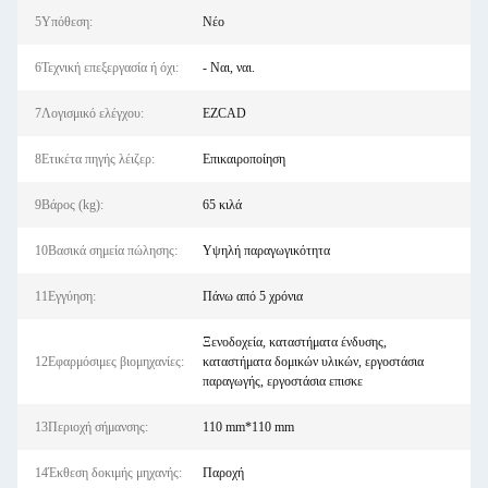
5Υπόθεση:
Νέο
6Τεχνική επεξεργασία ή όχι:
- Ναι, ναι.
7Λογισμικό ελέγχου:
EZCAD
8Ετικέτα πηγής λέιζερ:
Επικαιροποίηση
9Βάρος (kg):
65 κιλά
10Βασικά σημεία πώλησης:
Υψηλή παραγωγικότητα
11Εγγύηση:
Πάνω από 5 χρόνια
Ξενοδοχεία, καταστήματα ένδυσης,
12Εφαρμόσιμες βιομηχανίες:
καταστήματα δομικών υλικών, εργοστάσια
παραγωγής, εργοστάσια επισκε
13Περιοχή σήμανσης:
110 mm*110 mm
14Έκθεση δοκιμής μηχανής:
Παροχή