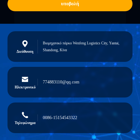
υποβολή
Βιομηχανικό πάρκο Wenfeng Logistics City, Yantai,
Shandong, Κίνα
Διεύθυνση
774883110@qq.com
Ηλεκτρονικό
0086-15154543322
Τηλεφώνημα