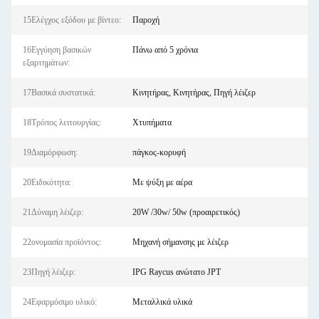
15Ελέγχος εξόδου με βίντεο:
Παροχή
16Εγγύηση βασικών
Πάνω από 5 χρόνια
εξαρτημάτων:
17Βασικά συστατικά:
Κινητήρας, Κινητήρας, Πηγή λέιζερ
18Τρόπος λειτουργίας:
Χτυπήματα
19Διαμόρφωση:
πάγκος-κορυφή
20Ειδικότητα:
Με ψύξη με αέρα
21Δύναμη λέιζερ:
20W /30w/ 50w (προαιρετικός)
22ονομασία προϊόντος:
Μηχανή σήμανσης με λέιζερ
23Πηγή λέιζερ:
IPG Raycus ανώτατο JPT
24Εφαρμόσιμο υλικό:
Μεταλλικά υλικά