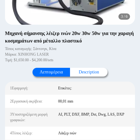
3
/
6
Μηχανή σήμανσης λέιζερ ινών 20w 30w 50w για την χαραγή
κοσμημάτων από μέταλλο πλαστικό
Τόπος καταγωγής: Σάντονγκ, Κίνα
Μάρκα: XINHONG LASER
Τιμή: $1,650.00 - $4,200.00/sets
Λεπτομέρεια
Description
1Εφαρμογή:
Ετικέτες:
2Εργασιακή ακρίβεια:
00,01 mm
3Υποστηριζόμενη μορφή
AI, PLT, DXF, BMP, Dst, Dwg, LAS, DXP
γραφικών:
4Τύπος λέιζερ:
Λάιζερ ινών