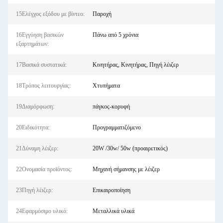
15Ελέγχος εξόδου με βίντεο:
Παροχή
16Εγγύηση βασικών
Πάνω από 5 χρόνια
εξαρτημάτων:
17Βασικά συστατικά:
Κινητήρας, Κινητήρας, Πηγή λέιζερ
18Τρόπος λειτουργίας:
Χτυπήματα
19Διαμόρφωση:
πάγκος-κορυφή
20Ειδικότητα:
Προγραμματιζόμενο
21Δύναμη λέιζερ:
20W /30w/ 50w (προαιρετικός)
22Ονομασία προϊόντος:
Μηχανή σήμανσης με λέιζερ
23Πηγή λέιζερ:
Επικαιροποίηση
24Εφαρμόσιμο υλικό:
Μεταλλικά υλικά