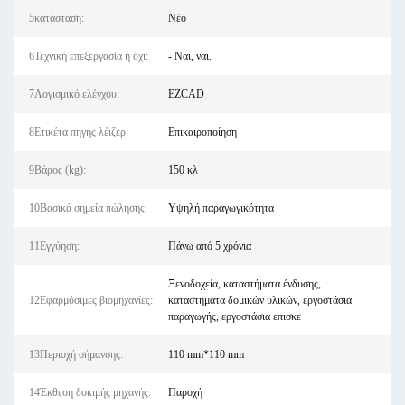
5κατάσταση:
Νέο
6Τεχνική επεξεργασία ή όχι:
- Ναι, ναι.
7Λογισμικό ελέγχου:
EZCAD
8Ετικέτα πηγής λέιζερ:
Επικαιροποίηση
9Βάρος (kg):
150 κλ
10Βασικά σημεία πώλησης:
Υψηλή παραγωγικότητα
11Εγγύηση:
Πάνω από 5 χρόνια
Ξενοδοχεία, καταστήματα ένδυσης,
12Εφαρμόσιμες βιομηχανίες:
καταστήματα δομικών υλικών, εργοστάσια
παραγωγής, εργοστάσια επισκε
13Περιοχή σήμανσης:
110 mm*110 mm
14Έκθεση δοκιμής μηχανής:
Παροχή