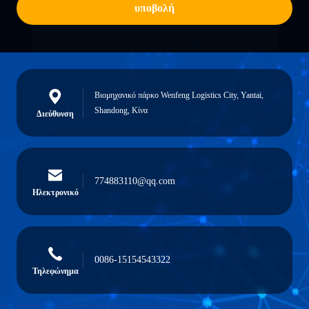
υποβολή
Βιομηχανικό πάρκο Wenfeng Logistics City, Yantai,
Shandong, Κίνα
Διεύθυνση
774883110@qq.com
Ηλεκτρονικό
0086-15154543322
Τηλεφώνημα