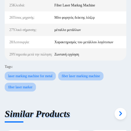
25Κλειδιά:
Fiber Laser Markng Machine
26Τύπος μηχανής:
Μίνι φορητός δείκτης λέιζερ
27Υλικό σήμανσης:
μέταλλο μετάλλων
28Λειτουργία:
Χαρακτηρισμός του μετάλλου λογότυπων
29Υπηρεσία μετά την πώληση:
Ζωντανή εγγύηση
Tags:
laser marking machine for metal
fiber laser marking machine
fiber laser marker
Similar Products