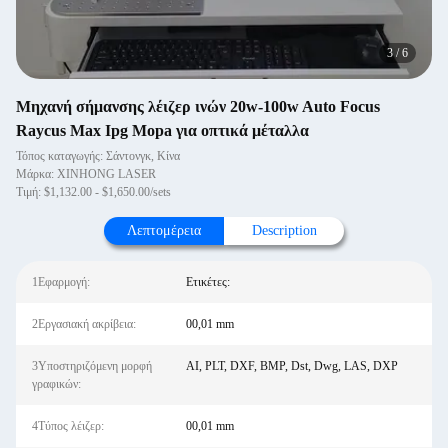
4
/
6
Μηχανή σήμανσης λέιζερ ινών 20w-100w Auto Focus
Raycus Max Ipg Mopa για οπτικά μέταλλα
Τόπος καταγωγής: Σάντονγκ, Κίνα
Μάρκα: XINHONG LASER
Τιμή: $1,132.00 - $1,650.00/sets
Λεπτομέρεια
Description
1Εφαρμογή:
Ετικέτες:
2Εργασιακή ακρίβεια:
00,01 mm
3Υποστηριζόμενη μορφή
AI, PLT, DXF, BMP, Dst, Dwg, LAS, DXP
γραφικών:
4Τύπος λέιζερ:
00,01 mm