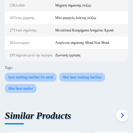
25Κλειδιά:
Μηχανή σήμανσης λέιζερ
26Τύπος μηχανής:
Μίνι φορητός δείκτης λέιζερ
27Υλικό σήμανσης:
Μεταλλικά Κοσμήματα Ασημένιο Χρυσό
28Λειτουργία:
Λογότυπο σήμανσης Metal Non Metal
29Υπηρεσία μετά την πώληση:
Ζωντανή εγγύηση
Tags:
laser marking machine for metal
fiber laser marking machine
fiber laser marker
Similar Products