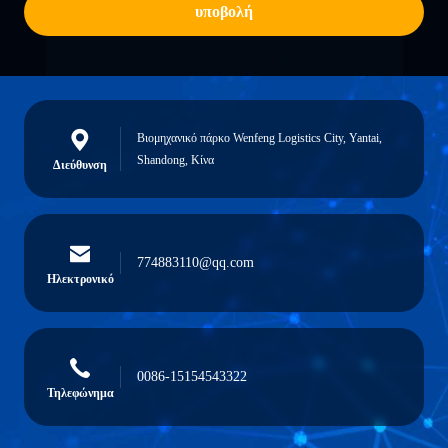
υποβολή
Βιομηχανικό πάρκο Wenfeng Logistics City, Yantai,
Shandong, Κίνα
Διεύθυνση
774883110@qq.com
Ηλεκτρονικό
0086-15154543322
Τηλεφώνημα