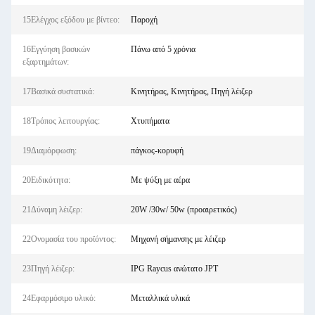
15Ελέγχος εξόδου με βίντεο:
Παροχή
16Εγγύηση βασικών
Πάνω από 5 χρόνια
εξαρτημάτων:
17Βασικά συστατικά:
Κινητήρας, Κινητήρας, Πηγή λέιζερ
18Τρόπος λειτουργίας:
Χτυπήματα
19Διαμόρφωση:
πάγκος-κορυφή
20Ειδικότητα:
Με ψύξη με αέρα
21Δύναμη λέιζερ:
20W /30w/ 50w (προαιρετικός)
22Ονομασία του προϊόντος:
Μηχανή σήμανσης με λέιζερ
23Πηγή λέιζερ:
IPG Raycus ανώτατο JPT
24Εφαρμόσιμο υλικό:
Μεταλλικά υλικά