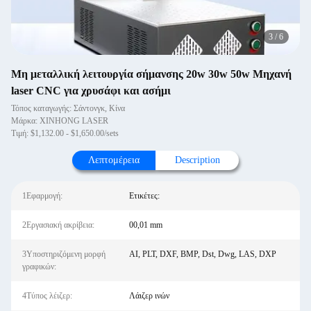
3
/
6
Μη μεταλλική λειτουργία σήμανσης 20w 30w 50w Μηχανή
laser CNC για χρυσάφι και ασήμι
Τόπος καταγωγής: Σάντονγκ, Κίνα
Μάρκα: XINHONG LASER
Τιμή: $1,132.00 - $1,650.00/sets
Λεπτομέρεια
Description
1Εφαρμογή:
Ετικέτες:
2Εργασιακή ακρίβεια:
00,01 mm
3Υποστηριζόμενη μορφή
AI, PLT, DXF, BMP, Dst, Dwg, LAS, DXP
γραφικών:
4Τύπος λέιζερ:
Λάιζερ ινών