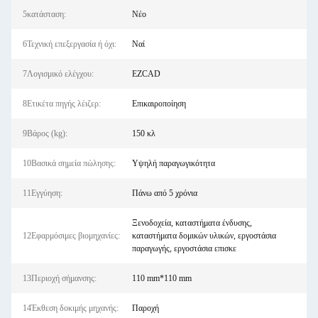
5κατάσταση:
Νέο
6Τεχνική επεξεργασία ή όχι:
Ναί
7Λογισμικό ελέγχου:
EZCAD
8Ετικέτα πηγής λέιζερ:
Επικαιροποίηση
9Βάρος (kg):
150 κλ
10Βασικά σημεία πώλησης:
Υψηλή παραγωγικότητα
11Εγγύηση:
Πάνω από 5 χρόνια
Ξενοδοχεία, καταστήματα ένδυσης,
12Εφαρμόσιμες βιομηχανίες:
καταστήματα δομικών υλικών, εργοστάσια
παραγωγής, εργοστάσια επισκε
13Περιοχή σήμανσης:
110 mm*110 mm
14Έκθεση δοκιμής μηχανής:
Παροχή