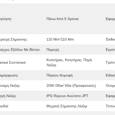
γγύηση:
Πάνω Από 5 Χρόνια
Εφαρμ
εριοχή Σήμανσης:
110 Mm*110 Mm
Έκθε
λέγχος Εξόδου Με Βίντεο:
Παροχή
Εγγύ
Κινητήρας, Κινητήρας, Πηγή 
ασικά Συστατικά:
Τρόπο
Λέιζερ
ιαμόρφωση:
Πάγκος-Κορυφή
Ειδικ
ύναμη Λέιζερ:
20W /30w/ 50w (προαιρετικός)
Ονομα
γή Λέιζερ:
IPG Raycus Ανώτατο JPT
Εφαρμ
ειδιά:
Μηχανή Σήμανσης Λέιζερ
Τύπο