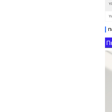
Υ
Υ
Π
Π