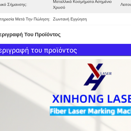
Μεταλλικά Κοσμήματα Ασημένιο 
λικό Σήμανσης:
Λειτο
Χρυσό
πηρεσία Μετά Την Πώληση:
Ζωντανή Εγγύηση
εριγραφή Του Προϊόντος
εριγραφή του προϊόντος