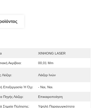
ροϊόντος
α
XINHONG LASER
ιακή Ακρίβεια:
00,01 Mm
 Λέιζερ:
Λάιζερ Ινών
κή Επεξεργασία Ή Όχι:
- Ναι, Ναι.
τα Πηγής Λέιζερ:
Επικαιροποίηση
ά Σημεία Πώλησης:
Υψηλή Παραγωγικότητα