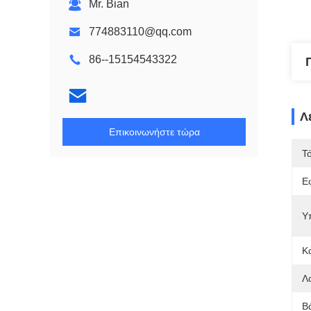
Mr. Bian
774883110@qq.com
86--15154543322
Λ
Επικοινωνήστε τώρα
Τ
Ε
Υ
Κ
Λ
Β