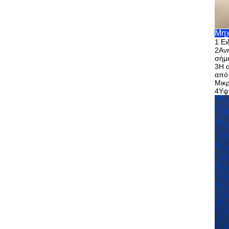
Μηχ
1.
Ει
2Ανή
σήμ
3Η α
από 
Μικρ
4Υψη