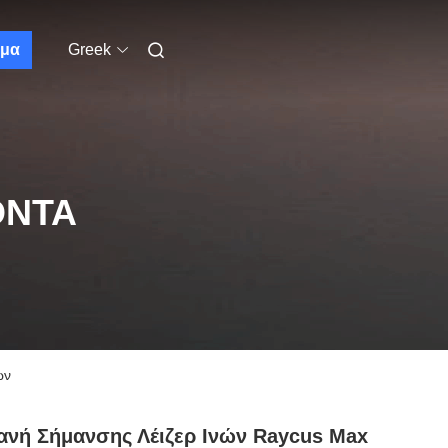
μα
Greek
ΌΝΤΑ
ών
νή Σήμανσης Λέιζερ Ινών Raycus Max