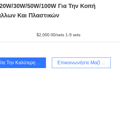
 20W/30W/50W/100W Για Την Κοπή
άλλων Και Πλαστικών
$2,000.00/sets 1-9 sets
ίτε Την Καλύτερη Τιμή
Επικοινωνήστε Μαζί Μας