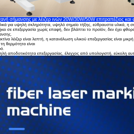
ανή σήμανσης με λέιζερ ινών 20W/30W/50W επιτραπέζιος και 
δικά για υψηλή σκληρότητα, υψηλό σημείο τήξης, εύθραυστα υλικά, η σή
κει σε επεξεργασία χωρίς επαφή, δεν βλάπτει το προϊόν, δεν έχει φθορά
ανσης.
κτίνα λέιζερ είναι λεπτή, η κατανάλωση υλικού επεξεργασίας είναι μικρ
τη θερμότητα είναι
ό.
λή αποδοτικότητα επεξεργασίας, έλεγχος από υπολογιστή, εύκολη αυ