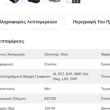
Πληροφορίες Λεπτομερειών
Περιγραφή Του Π
επτομέρειες
όπος Καταγωγής
Σάντονγκ, Κίνα
Μάρκ
φαρμογή:
Ετικέτες:
Εργασ
AI, PLT, DXF, BMP, Dst, 
ποστηριζόμενη Μορφή Γραφικών:
Τύπος
Dwg, LAS, DXP
ατάσταση:
Νέο
Τεχνι
ογισμικό Ελέγχου:
EZCAD
Ετικέ
άρος (kg):
150 Κλ
Βασικ