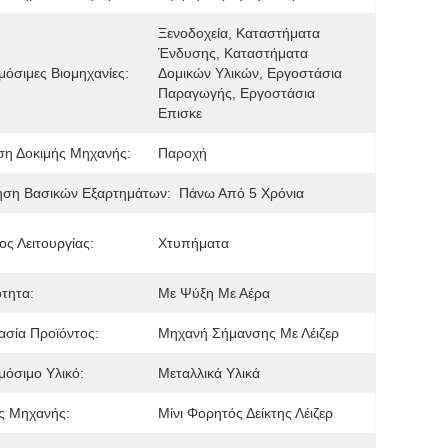
Ξενοδοχεία, Καταστήματα 
Ένδυσης, Καταστήματα 
όσιμες Βιομηχανίες:
Δομικών Υλικών, Εργοστάσια 
Παραγωγής, Εργοστάσια 
Επισκε
ση Δοκιμής Μηχανής:
Παροχή
ηση Βασικών Εξαρτημάτων:
Πάνω Από 5 Χρόνια
ς Λειτουργίας:
Χτυπήματα
ότητα:
Με Ψύξη Με Αέρα
σία Προϊόντος:
Μηχανή Σήμανσης Με Λέιζερ
όσιμο Υλικό:
Μεταλλικά Υλικά
ς Μηχανής:
Μίνι Φορητός Δείκτης Λέιζερ