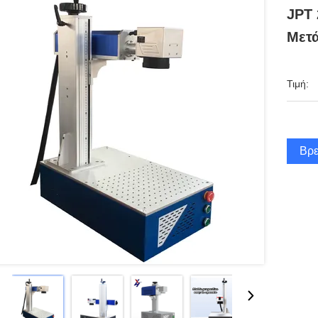
JPT
Μετ
Τιμή:
Βρε