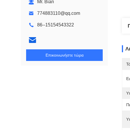
Mr. Bian
774883110@qq.com
86--15154543322
Λ
Επικοινωνήστε τώρα
Τ
Ε
Υ
Π
Υ