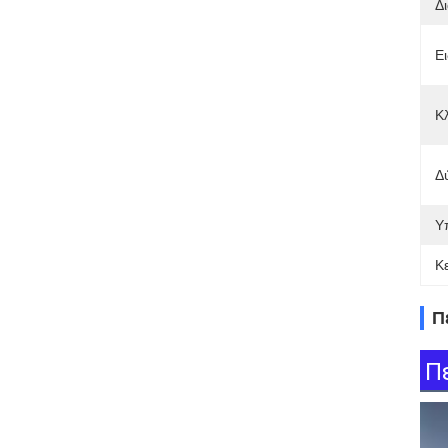
Δ
Ει
Κλ
Δ
Υ
Κ
Π
Π