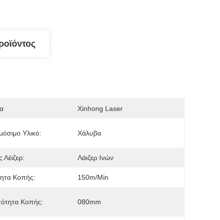
ροϊόντος
α
Xinhong Laser
όσιμο Υλικό:
Χάλυβα
 Λέιζερ:
Λάιζερ Ινών
ητα Κοπής:
150m/min
τότητα Κοπής:
080mm