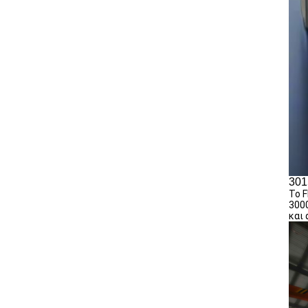
301
Το F
3000
και