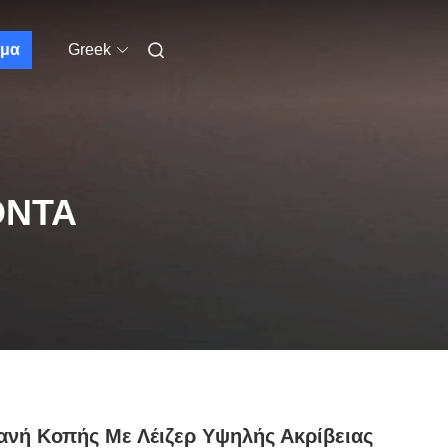
μα
Greek
ΌΝΤΑ
νή Κοπής Με Λέιζερ Υψηλής Ακρίβειας