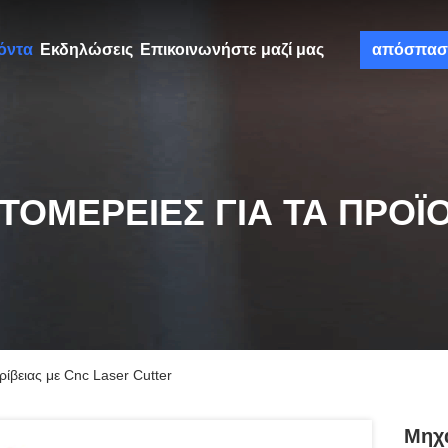
όντα
Εκδηλώσεις
Επικοινωνήστε μαζί μας
απόσπασ
ΤΟΜΈΡΕΙΕΣ ΓΙΑ ΤΑ ΠΡΟΪ
ίβειας με Cnc Laser Cutter
Μηχα