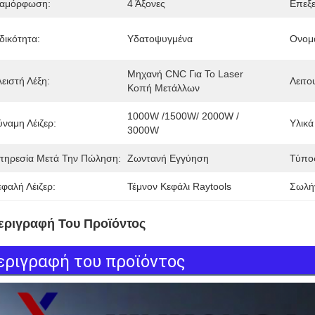
ιαμόρφωση:
4 Άξονες
Επεξε
δικότητα:
Υδατοψυγμένα
Ονομα
Μηχανή CNC Για Το Laser 
ειστή Λέξη:
Λειτο
Κοπή Μετάλλων
1000W /1500W/ 2000W / 
ύναμη Λέιζερ:
Υλικά
3000W
πηρεσία Μετά Την Πώληση:
Ζωντανή Εγγύηση
Τύπο
εφαλή Λέιζερ:
Τέμνον Κεφάλι Raytools
Σωλήν
εριγραφή Του Προϊόντος
εριγραφή του προϊόντος