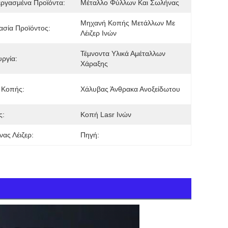
ργασμένα Προϊόντα:
Μέταλλο Φύλλων Και Σωλήνας
Μηχανή Κοπής Μετάλλων Με 
σία Προϊόντος:
Λέιζερ Ινών
Τέμνοντα Υλικά Αμέταλλων 
υργία:
Χάραξης
 Κοπής:
Χάλυβας Άνθρακα Ανοξείδωτου
ς:
Κοπή Lasr Ινών
ας Λέιζερ:
Πηγή: