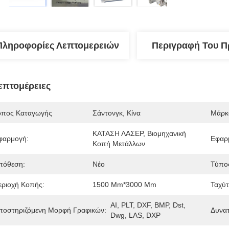
Πληροφορίες Λεπτομερειών
Περιγραφή Του Π
επτομέρειες
όπος Καταγωγής
Σάντονγκ, Κίνα
Μάρκ
ΚΑΤΑΣΗ ΛΑΣΕΡ, Βιομηχανική 
φαρμογή:
Εφαρμ
Κοπή Μετάλλων
πόθεση:
Νέο
Τύπος
εριοχή Κοπής:
1500 Mm*3000 Mm
Ταχύτ
AI, PLT, DXF, BMP, Dst, 
ποστηριζόμενη Μορφή Γραφικών:
Δυνα
Dwg, LAS, DXP