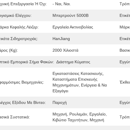
εχνική Επεξεργασία Ή Όχι:
- Ναι, Ναι.
Τρόπ
ογισμικό Ελέγχου:
Μπερτρούντ 5000Β
Ετικέ
άρκα Κεφαλής Λέιζερ:
Εργαλεία Ακτινοβολίας
Μάρκ
τικέτα Σιδηροτροχιάς:
HanJiang
Ετικέ
άρος (kg):
2000 Χιλιοστά
Βασικ
πτικό Εμπορικό Σήμα Φακών:
Διάστημα Κύματος
Εγγύ
Εγκαταστάσεις Κατασκευής, 
Καταστήματα Επισκευής 
φαρμόσιμες Βιομηχανίες:
Έκθε
Μηχανημάτων, Ενέργεια & Να 
Εξαγάγει
λέγχος Εξόδου Με Βίντεο:
Παροχή
Εγγύ
Μηχανή, Ρουλεμάν, Εργαλείο, 
ασικά Συστατικά:
Τρόπο
Κιβώτιο Ταχυτήτων, Μηχανή