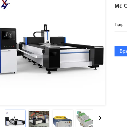
Με C
Τιμή:
Βρε