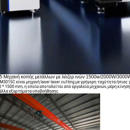
5 Μηχανή κοπής μετάλλων με λέιζερ ινών 1500w/2000W/300
M3015C είναι μηχανή laser laser cutting με γρήγορη ταχύτητα ήπιας 
 * 1500 mm, η οποία αποτελείται από εργαλεία μηχανών, μέρη κίνησ
 άλλα εξαρτήματα υποβοήθησης.