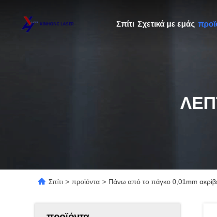
Σπίτι
Σχετικά με εμάς
προϊ
ΛΕΠ
Σπίτι
>
προϊόντα
>
Πάνω από το πάγκο 0,01mm ακρίβει
προϊόντα