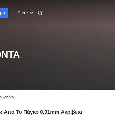
μα
Greek
ΌΝΤΑ
τοικίδιο
ω Από Το Πάγκο 0,01mm Ακρίβεια