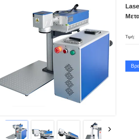
Lase
Μετα
Τιμή:
Βρε