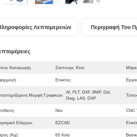
Πληροφορίες Λεπτομερειών
Περιγραφή Του Π
επτομέρειες
όπος Καταγωγής
Σάντονγκ, Κίνα
Μάρκ
φαρμογή:
Ετικέτες:
Εργασ
ΑΙ, PLT, DXF, BMP, Dst, 
ποστηριζόμενη Μορφή Γραφικών:
Τύπος
Dwg, LAS, DXP
πόθεση:
Νέο
CNC 
ογισμικό Ελέγχου:
EZCAD
Ετικέ
άρος (kg):
65 Κιλά
Βασικ