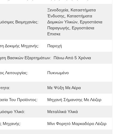
Ξενοδοχεία, Καταστήματα 
Ένδυσης, Καταστήματα 
όσιμες Βιομηχανίες:
Δομικών Υλικών, Εργοστάσια 
Παραγωγής, Εργοστάσια 
Επισκε
ση Δοκιμής Μηχανής:
Παροχή
ηση Βασικών Εξαρτημάτων:
Πάνω Από 5 Χρόνια
ς Λειτουργίας:
Πυκνωμένο
ότητα:
Με Ψύξη Με Αέρα
σία Του Προϊόντος:
Μηχανή Σήμανσης Με Λέιζερ
όσιμο Υλικό:
Μεταλλικά Υλικά
ς Μηχανής:
Μίνι Φορητό Μαρκαδόρο Λέιζερ