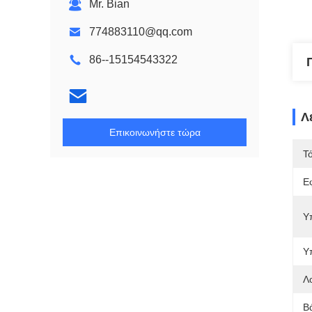
Mr. Bian
774883110@qq.com
86--15154543322
Λ
Επικοινωνήστε τώρα
Τ
Ε
Υ
Υ
Λ
Β