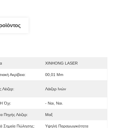
ροϊόντος
α
XINHONG LASER
ιακή Ακρίβεια:
00,01 Mm
 Λέιζερ:
Λάιζερ Ινών
Ή Όχι:
- Ναι, Ναι.
τα Πηγής Λέιζερ:
Μαξ
ά Σημεία Πώλησης:
Υψηλή Παραγωγικότητα