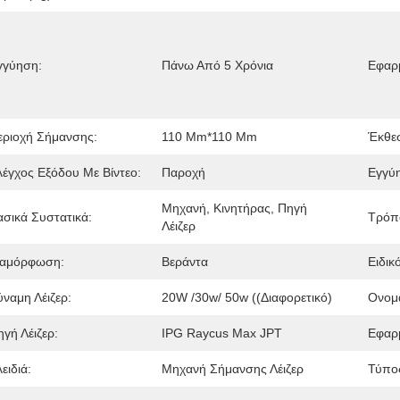
γγύηση:
Πάνω Από 5 Χρόνια
Εφαρμ
εριοχή Σήμανσης:
110 Mm*110 Mm
Έκθε
λέγχος Εξόδου Με Βίντεο:
Παροχή
Εγγύ
Μηχανή, Κινητήρας, Πηγή 
ασικά Συστατικά:
Τρόπο
Λέιζερ
ιαμόρφωση:
Βεράντα
Ειδικ
ύναμη Λέιζερ:
20W /30w/ 50w ((Διαφορετικό)
Ονομα
γή Λέιζερ:
IPG Raycus Max JPT
Εφαρμ
ειδιά:
Μηχανή Σήμανσης Λέιζερ
Τύπο