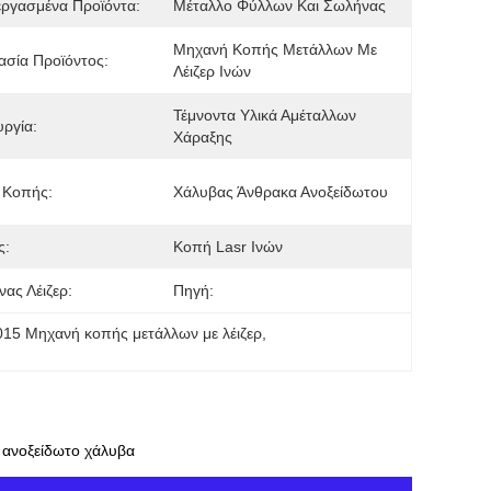
ργασμένα Προϊόντα:
Μέταλλο Φύλλων Και Σωλήνας
Μηχανή Κοπής Μετάλλων Με 
σία Προϊόντος:
Λέιζερ Ινών
Τέμνοντα Υλικά Αμέταλλων 
υργία:
Χάραξης
 Κοπής:
Χάλυβας Άνθρακα Ανοξείδωτου
ς:
Κοπή Lasr Ινών
ας Λέιζερ:
Πηγή:
015 Μηχανή κοπής μετάλλων με λέιζερ
, 
 ανοξείδωτο χάλυβα