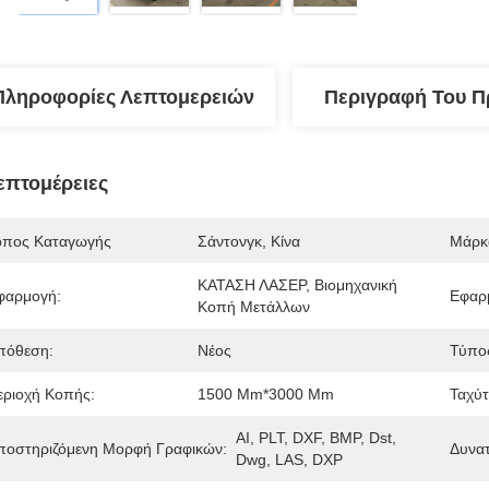
Πληροφορίες Λεπτομερειών
Περιγραφή Του Π
επτομέρειες
όπος Καταγωγής
Σάντονγκ, Κίνα
Μάρκ
ΚΑΤΑΣΗ ΛΑΣΕΡ, Βιομηχανική 
φαρμογή:
Εφαρμ
Κοπή Μετάλλων
πόθεση:
Νέος
Τύπος
εριοχή Κοπής:
1500 Mm*3000 Mm
Ταχύτ
AI, PLT, DXF, BMP, Dst, 
ποστηριζόμενη Μορφή Γραφικών:
Δυνα
Dwg, LAS, DXP