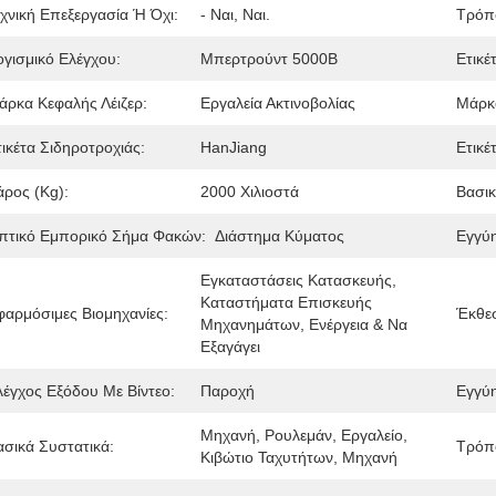
εχνική Επεξεργασία Ή Όχι:
- Ναι, Ναι.
Τρόπ
ογισμικό Ελέγχου:
Μπερτρούντ 5000Β
Ετικέ
άρκα Κεφαλής Λέιζερ:
Εργαλεία Ακτινοβολίας
Μάρκ
τικέτα Σιδηροτροχιάς:
HanJiang
Ετικέ
άρος (kg):
2000 Χιλιοστά
Βασικ
πτικό Εμπορικό Σήμα Φακών:
Διάστημα Κύματος
Εγγύ
Εγκαταστάσεις Κατασκευής, 
Καταστήματα Επισκευής 
φαρμόσιμες Βιομηχανίες:
Έκθε
Μηχανημάτων, Ενέργεια & Να 
Εξαγάγει
λέγχος Εξόδου Με Βίντεο:
Παροχή
Εγγύ
Μηχανή, Ρουλεμάν, Εργαλείο, 
ασικά Συστατικά:
Τρόπο
Κιβώτιο Ταχυτήτων, Μηχανή