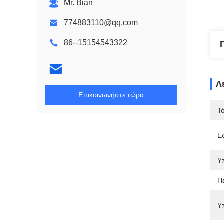
Mr. Bian
774883110@qq.com
86--15154543322
Λ
Επικοινωνήστε τώρα
Τ
Ε
Υ
Π
Υ