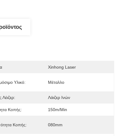
ροϊόντος
α
Xinhong Laser
όσιμο Υλικό:
Μέταλλο
 Λέιζερ:
Λάιζερ Ινών
ητα Κοπής:
150m/min
τότητα Κοπής:
080mm