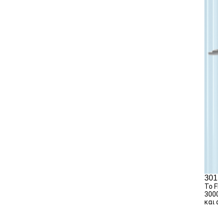
301
Το F
3000
και