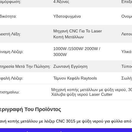
ιαμόρφωση:
4 Άξονες
Επεξε
δικότητα:
Υδατοψυγμένα
Ονομα
Μηχανή CNC Για Το Laser 
ειστή Λέξη:
Λειτο
Κοπή Μετάλλων
1000W /1500W/ 2000W / 
ύναμη Λέιζερ:
Υλικά
3000W
πηρεσία Μετά Την Πώληση:
Ζωντανή Εγγύηση
Τύπο
εφαλή Λέιζερ:
Τέμνον Κεφάλι Raytools
Σωλήν
Μηχανή κοπής μετάλλων με ψύξη νερού
, 
3
πισημαίνω:
Χάλυβα ψύξη νερού Laser Cutter
εριγραφή Του Προϊόντος
νή κοπής μετάλλου με λέιζερ CNC 3015 με ψύξη νερού για φύλλα από