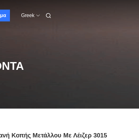
μα
Greek
ΌΝΤΑ
νή Κοπής Μετάλλου Με Λέιζερ 3015