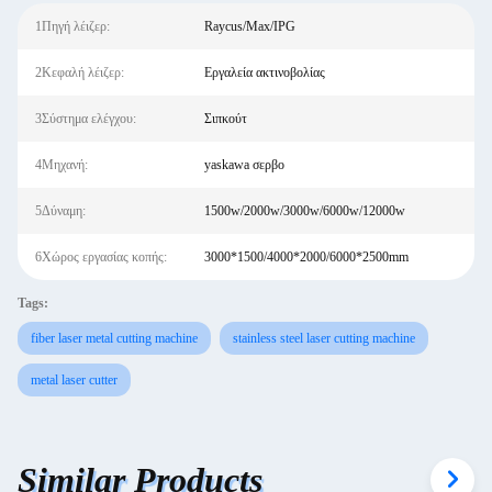
1Πηγή λέιζερ:
Raycus/Max/IPG
2Κεφαλή λέιζερ:
Εργαλεία ακτινοβολίας
3Σύστημα ελέγχου:
Σιπκούτ
4Μηχανή:
yaskawa σερβο
5Δύναμη:
1500w/2000w/3000w/6000w/12000w
6Χώρος εργασίας κοπής:
3000*1500/4000*2000/6000*2500mm
Tags:
fiber laser metal cutting machine
stainless steel laser cutting machine
metal laser cutter
Similar Products