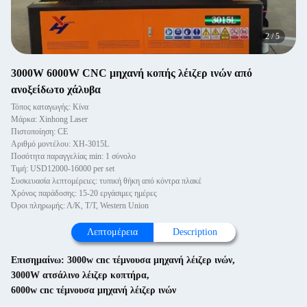
2
/
5
3000W 6000W CNC μηχανή κοπής λέιζερ ινών από
ανοξείδωτο χάλυβα
Τόπος καταγωγής: Κίνα
Μάρκα: Xinhong Laser
Πιστοποίηση: CE
Αριθμό μοντέλου: XH-3015L
Ποσότητα παραγγελίας min: 1 σύνολο
Τιμή: USD12000-16000 per set
Συσκευασία λεπτομέρειες: τυπική θήκη από κόντρα πλακέ
Χρόνος παράδοσης: 15-20 εργάσιμες ημέρες
Όροι πληρωμής: Λ/Κ, Τ/Τ, Western Union
Λεπτομέρεια
Description
Επισημαίνω:
3000w cnc τέμνουσα μηχανή λέιζερ ινών
,
3000W ατσάλινο λέιζερ κοπτήρα
,
6000w cnc τέμνουσα μηχανή λέιζερ ινών