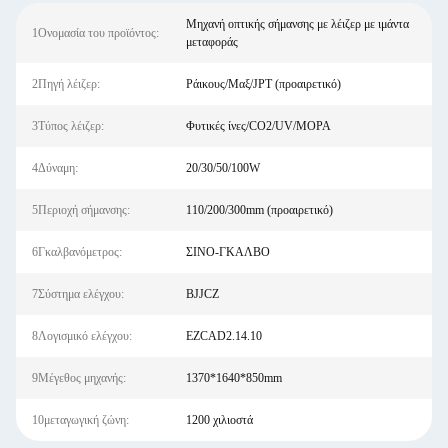
Μηχανή οπτικής σήμανσης με λέιζερ με ιμάντα
1Ονομασία του προϊόντος:
μεταφοράς
2Πηγή λέιζερ:
Ράικους/Μαξ/JPT (προαιρετικό)
3Τύπος λέιζερ:
Φυτικές ίνες/CO2/UV/MOPA
4Δύναμη:
20/30/50/100W
5Περιοχή σήμανσης:
110/200/300mm (προαιρετικό)
6Γκαλβανόμετρος:
ΣΙΝΟ-ΓΚΑΛΒΟ
7Σύστημα ελέγχου:
BJJCZ
8Λογισμικό ελέγχου:
EZCAD2.14.10
9Μέγεθος μηχανής:
1370*1640*850mm
10μεταγωγική ζώνη:
1200 χιλιοστά