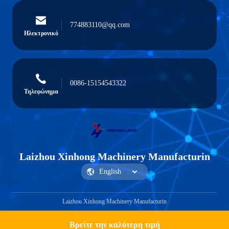
774883110@qq.com
Ηλεκτρονικό
0086-15154543322
Τηλεφώνημα
Laizhou Xinhong Machinery Manufacturin
Laizhou Xinhong Machinery Manufacturin
Βρείτε την καλύτερη τιμή
Get a Quote