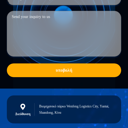
υποβολή
Βιομηχανικό πάρκο Wenfeng Logistics City, Yantai,
Shandong, Κίνα
Διεύθυνση