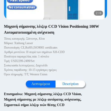
2
/
6
Μηχανή σήμανσης λέιζερ CCD Vision Positioning 100W
Αυτοματοποιημένη ανίχνευση
Τόπος καταγωγής: Σάντονγκ, Κίνα
Μάρκα: Xinhong Lasser
Πιστοποίηση: CE,RoHS,ISO9001 certificates
Αριθμό μοντέλου: Η σειρά των σημάτων XH-CDD
Ποσότητα παραγγελίας min: 1 σύνολο
Τιμή: USD2299-2499/Set
Συσκευασία λεπτομέρειες: Δαχτυλίδι
Χρόνος παράδοσης: 10-15 εργάσιμες ημέρες
Όροι πληρωμής: T/T, Western Union
Λεπτομέρεια
Description
Επισημαίνω:
Μηχανή σήμανσης λέιζερ CCD Vision
,
Μηχανή σήμανσης με λέιζερ αυτόματης ανίχνευσης
,
Σημαντικό σήμα λέιζερ ινών θέσης CCD