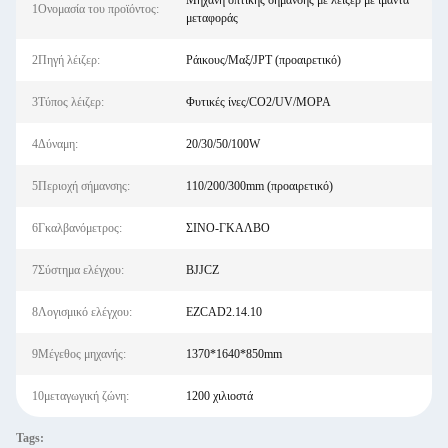
Μηχανή οπτικής σήμανσης με λέιζερ με ιμάντα
1Ονομασία του προϊόντος:
μεταφοράς
2Πηγή λέιζερ:
Ράικους/Μαξ/JPT (προαιρετικό)
3Τύπος λέιζερ:
Φυτικές ίνες/CO2/UV/MOPA
4Δύναμη:
20/30/50/100W
5Περιοχή σήμανσης:
110/200/300mm (προαιρετικό)
6Γκαλβανόμετρος:
ΣΙΝΟ-ΓΚΑΛΒΟ
7Σύστημα ελέγχου:
BJJCZ
8Λογισμικό ελέγχου:
EZCAD2.14.10
9Μέγεθος μηχανής:
1370*1640*850mm
10μεταγωγική ζώνη:
1200 χιλιοστά
Tags: