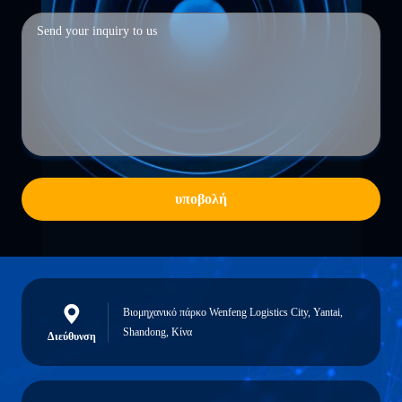
υποβολή
Βιομηχανικό πάρκο Wenfeng Logistics City, Yantai,
Shandong, Κίνα
Διεύθυνση