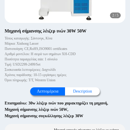
2
/
5
Μηχανή σήμανσης λέιζερ ινών 30W 50W
Τόπος καταγωγής: Σάντονγκ, Κίνα
Μάρκα: Xinhong Lasser
Πιστοποίηση: CE,RoHS,ISO9001 certificates
Αριθμό μοντέλου: Η σειρά των σημάτων XH-CDD
Ποσότητα παραγγελίας min: 1 σύνολο
Τιμή: USD2299-2499/Set
Συσκευασία λεπτομέρειες: Δαχτυλίδι
Χρόνος παράδοσης: 10-15 εργάσιμες ημέρες
Όροι πληρωμής: T/T, Western Union
Λεπτομέρεια
Description
Επισημαίνω:
30w λέιζερ ινών που χαρακτηρίζει τη μηχανή
,
Μηχανή σήμανσης λέιζερ ινών 50W
,
Μηχανή σήμανσης συγκόλλησης λέιζερ 30W