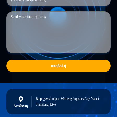
υποβολή
Βιομηχανικό πάρκο Wenfeng Logistics City, Yantai,
Shandong, Κίνα
Διεύθυνση