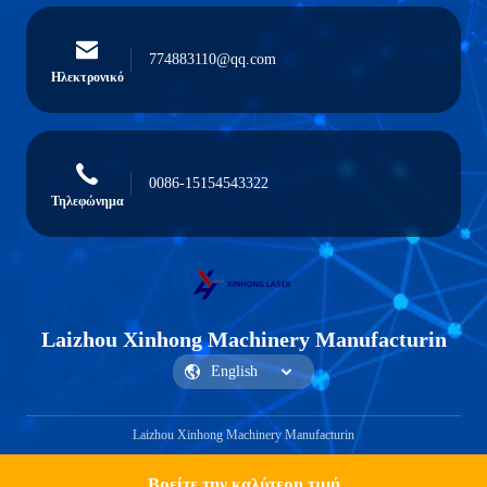
774883110@qq.com
Ηλεκτρονικό
0086-15154543322
Τηλεφώνημα
Laizhou Xinhong Machinery Manufacturin
Laizhou Xinhong Machinery Manufacturin
Βρείτε την καλύτερη τιμή
Get a Quote