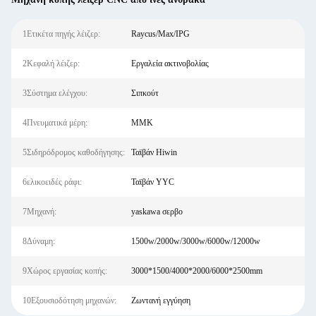
1Ετικέτα πηγής λέιζερ:
Raycus/Max/IPG
2Κεφαλή λέιζερ:
Εργαλεία ακτινοβολίας
3Σύστημα ελέγχου:
Σιπκούτ
4Πνευματικά μέρη:
ΜΜΚ
5Σιδηρόδρομος καθοδήγησης:
Ταϊβάν Hiwin
6ελικοειδές ράφι:
Ταϊβάν YYC
7Μηχανή:
yaskawa σερβο
8Δύναμη:
1500w/2000w/3000w/6000w/12000w
9Χώρος εργασίας κοπής:
3000*1500/4000*2000/6000*2500mm
10Εξουσιοδότηση μηχανών:
Ζωντανή εγγύηση