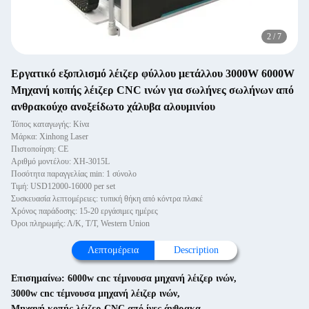
2
/
7
Εργατικό εξοπλισμό λέιζερ φύλλου μετάλλου 3000W 6000W
Μηχανή κοπής λέιζερ CNC ινών για σωλήνες σωλήνων από
ανθρακούχο ανοξείδωτο χάλυβα αλουμινίου
Τόπος καταγωγής: Κίνα
Μάρκα: Xinhong Laser
Πιστοποίηση: CE
Αριθμό μοντέλου: XH-3015L
Ποσότητα παραγγελίας min: 1 σύνολο
Τιμή: USD12000-16000 per set
Συσκευασία λεπτομέρειες: τυπική θήκη από κόντρα πλακέ
Χρόνος παράδοσης: 15-20 εργάσιμες ημέρες
Όροι πληρωμής: Λ/Κ, Τ/Τ, Western Union
Λεπτομέρεια
Description
Επισημαίνω:
6000w cnc τέμνουσα μηχανή λέιζερ ινών
,
3000w cnc τέμνουσα μηχανή λέιζερ ινών
,
Μηχανή κοπής λέιζερ CNC από ίνες άνθρακα