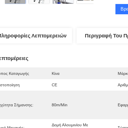
Βρε
Πληροφορίες Λεπτομερειών
Περιγραφή Του Π
επτομέρειες
όπος Καταγωγής
Κίνα
Μάρκ
ιστοποίηση
CE
Αριθ
αχύτητα Σήμανσης:
80m/min
Εφαρμ
Δομή Αλουμινίου Με 
λικό Μηχανής:
Σύστ