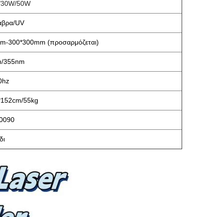
/30W/50W
άβρα/UV
m-300*300mm (προσαρμόζεται)
m/355nm
0hz
*152cm/55kg
0090
δι