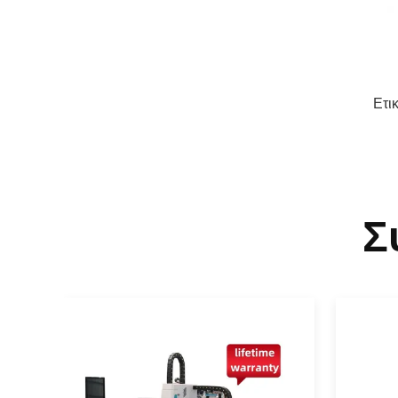
Ετι
Σ