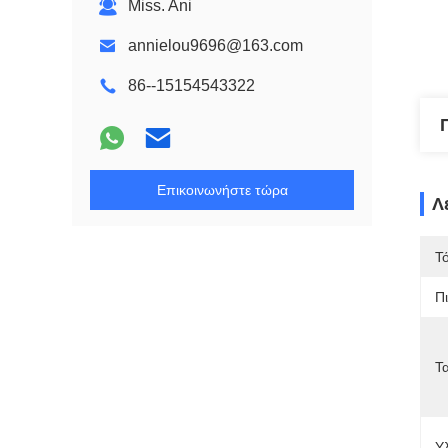
Miss. Ani
annielou9696@163.com
86--15154543322
Επικοινωνήστε τώρα
Λ
Τ
Π
Τ
Υ