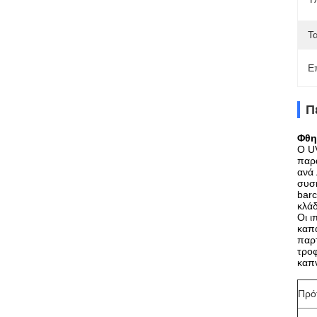
Τ
Ε
Π
Φθη
Ο UV
παρ
ανά 
συσκ
barc
κλά
Οι ι
καπά
παρτ
τρο
καπν
Πρό