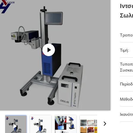
Ιντσ
Σωλ
Τροπο
Τιμή:
Τυποπ
Συσκευ
Περίο
Μέθοδ
Ικανότ