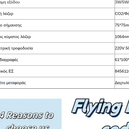
αμη εξόδου
3W/5W
 λέιζερ
CO2/Φ
ίο σήμανσης
75*75m
ς κύματος λέιζερ
1064n
κτρική τροφοδοσία
220V 5
διαγραφές
61*100
ικός ΕΣ
845611
έτο μεταφοράς
Δαχτυλί