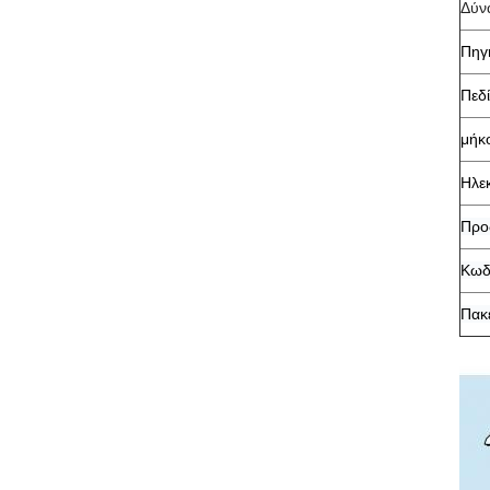
Δύν
Πηγή
Πεδ
μήκο
Ηλε
Προ
Κωδ
Πακ