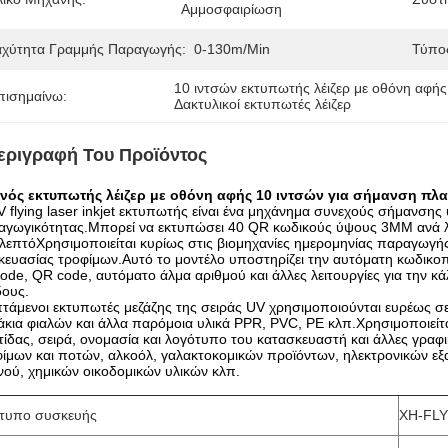
Αμμοσφαιρίωση
αχύτητα Γραμμής Παραγωγής:
0-130m/min
Τύπος
10 ιντσών εκτυπωτής λέιζερ με οθόνη αφής
πισημαίνω:
Δακτυλικοί εκτυπωτές λέιζερ
εριγραφή Του Προϊόντος
νός εκτυπωτής λέιζερ με οθόνη αφής 10 ιντσών για σήμανση π
 flying laser inkjet εκτυπωτής είναι ένα μηχάνημα συνεχούς σήμανσης 
αγωγικότητας.Μπορεί να εκτυπώσει 40 QR κωδικούς ύψους 3MM ανά λ
λεπτόΧρησιμοποιείται κυρίως στις βιομηχανίες ημερομηνίας παραγωγής
ευασίας τροφίμων.Αυτό το μοντέλο υποστηρίζει την αυτόματη κωδικοπο
ode, QR code, αυτόματο άλμα αριθμού και άλλες λειτουργίες για την 
δους.
πτάμενοι εκτυπωτές μεζάζης της σειράς UV χρησιμοποιούνται ευρέως σ
κια φιαλών και άλλα παρόμοια υλικά PPR, PVC, PE κλπ.Χρησιμοποιείτ
ίδας, σειρά, ονομασία και λογότυπο του κατασκευαστή και άλλες γραφικ
φίμων και ποτών, αλκοόλ, γαλακτοκομικών προϊόντων, ηλεκτρονικών 
ού, χημικών οικοδομικών υλικών κλπ.
τυπο συσκευής
XH-FLY