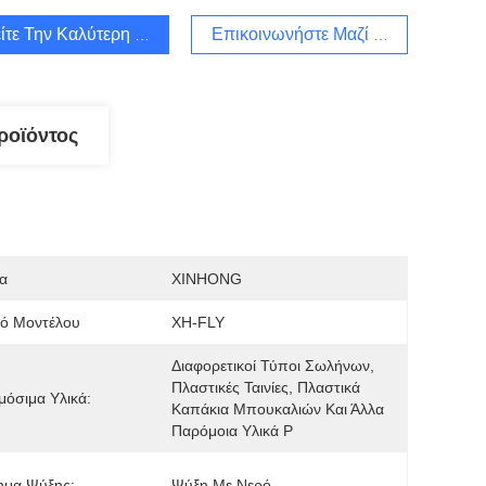
ίτε Την Καλύτερη Τιμή
Επικοινωνήστε Μαζί Μας
ροϊόντος
α
XINHONG
μό Μοντέλου
XH-FLY
Διαφορετικοί Τύποι Σωλήνων, 
Πλαστικές Ταινίες, Πλαστικά 
όσιμα Υλικά:
Καπάκια Μπουκαλιών Και Άλλα 
Παρόμοια Υλικά P
ημα Ψύξης:
Ψύξη Με Νερό