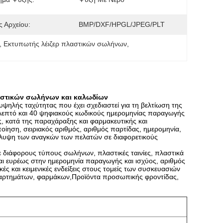
 Αρχείου:
ΒMP/DXF/HPGL/JPEG/PLT
, 
Εκτυπωτής λέιζερ πλαστικών σωλήνων
, 
λαστικών σωλήνων και καλωδίων
υψηλής ταχύτητας που έχει σχεδιαστεί για τη βελτίωση της
επτό και 40 ψηφιακούς κωδικούς ημερομηνίας παραγωγής
, κατά της παραχάραξης και φαρμακευτικής και
ίηση, σειριακός αριθμός, αριθμός παρτίδας, ημερομηνία,
κάλυψη των αναγκών των πελατών σε διαφορετικούς
ε διάφορους τύπους σωλήνων, πλαστικές ταινίες, πλαστικά
αι ευρέως στην ημερομηνία παραγωγής και ισχύος, αριθμός
ές και κειμενικές ενδείξεις στους τομείς των συσκευασιών
εξαρτημάτων, φαρμάκων,Προϊόντα προσωπικής φροντίδας,