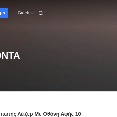
μα
Greek
ΌΝΤΑ
πωτής Λέιζερ Με Οθόνη Αφής 10