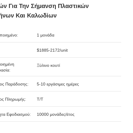
ών Για Την Σήμανση Πλαστικών
ήνων Και Καλωδίων
ποιημένο:
1 μονάδα
$1885-2172/unit
οιημένη
Ξύλινο κουτί
ασία:
δος Παράδοσης:
5-10 εργάσιμες ημέρες
ος Πληρωμής:
Τ/Τ
ητα Εφοδιασμού:
10000 μονάδες/έτος