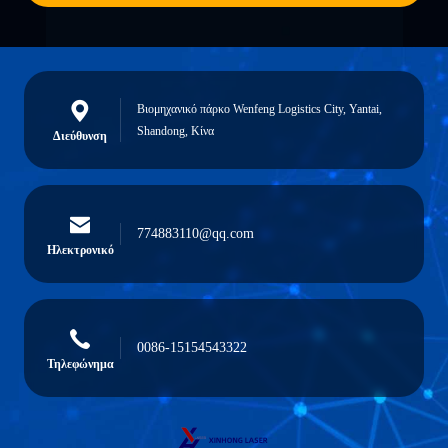
Βιομηχανικό πάρκο Wenfeng Logistics City, Yantai,
Shandong, Κίνα
Διεύθυνση
774883110@qq.com
Ηλεκτρονικό
0086-15154543322
Τηλεφώνημα