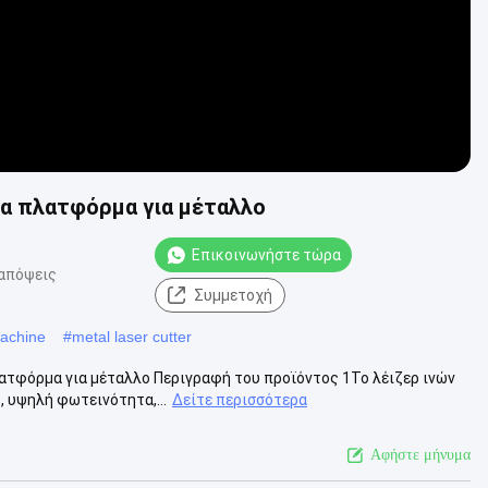
ία πλατφόρμα για μέταλλο
Επικοινωνήστε τώρα
 απόψεις
Συμμετοχή
machine
#
metal laser cutter
λατφόρμα για μέταλλο Περιγραφή του προϊόντος 1Το λέιζερ ινών
, υψηλή φωτεινότητα,...
Δείτε περισσότερα
Αφήστε μήνυμα