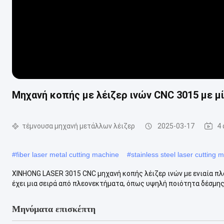
Μηχανή κοπής με λέιζερ ινών CNC 3015 με μ
τέμνουσα μηχανή μετάλλων λέιζερ
2025-03-17
4
#
fiber laser metal cutting machine
#
stainless steel laser cutting 
XINHONG LASER 3015 CNC μηχανή κοπής λέιζερ ινών με ενιαία π
έχει μια σειρά από πλεονεκτήματα, όπως υψηλή ποιότητα δέσμης
Μηνύματα επισκέπτη