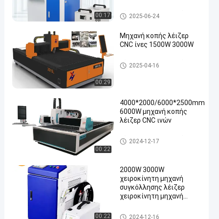
ίνα CO2 UV Jpt Mopa
Laser Engraver Marker
τέμνουσα μηχανή μετάλλων
00:17
2025-06-24
λέιζερ
Μηχανή κοπής λέιζερ
CNC ίνες 1500W 3000W
τέμνουσα μηχανή μετάλλων
2025-04-16
λέιζερ
00:29
4000*2000/6000*2500mm
6000W μηχανή κοπής
λέιζερ CNC ινών
τέμνουσα μηχανή μετάλλων λ
2024-12-17
έιζερ
00:22
2000W 3000W
χειροκίνητη μηχανή
συγκόλλησης λέιζερ
χειροκίνητη μηχανή
συγκόλλησης λέιζερ ινών
Μηχανή συγκόλλησης με λέι
00:22
2024-12-16