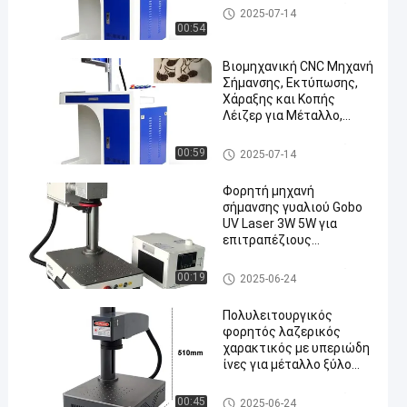
Μηχανή σήμανσης με λέιζερ
2025-07-14
00:54
Βιομηχανική CNC Μηχανή
Σήμανσης, Εκτύπωσης,
Χάραξης και Κοπής
Λέιζερ για Μέταλλο,
en
Πλαστικό, Ίνες, UV, CO2
και Mopa
Μηχανή σήμανσης με λέιζερ
00:59
2025-07-14
Φορητή μηχανή
σήμανσης γυαλιού Gobo
UV Laser 3W 5W για
επιτραπέζιους
υπολογιστές, προβολέας,
UV Laser Printer
Μηχανή σήμανσης με λέιζερ
00:19
2025-06-24
Πολυλειτουργικός
φορητός λαζερικός
χαρακτικός με υπεριώδη
ίνες για μέταλλο ξύλο
γυαλί κρύσταλλο
πλαστικό
Μηχανή σήμανσης με λέιζερ
00:45
2025-06-24