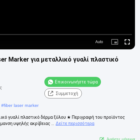
Auto
Picture-
Fullscre
in-
Picture
r Marker για μεταλλικό γυαλί πλαστικό
Επικοινωνήστε τώρα
ς
Συμμετοχή
#
fiber laser marker
λικό γυαλί πλαστικό δέρμα ξύλου ★ Περιγραφή του προϊόντος
ανση υψηλής ακρίβειας ...
Δείτε περισσότερα
Αφήστε μήνυμα