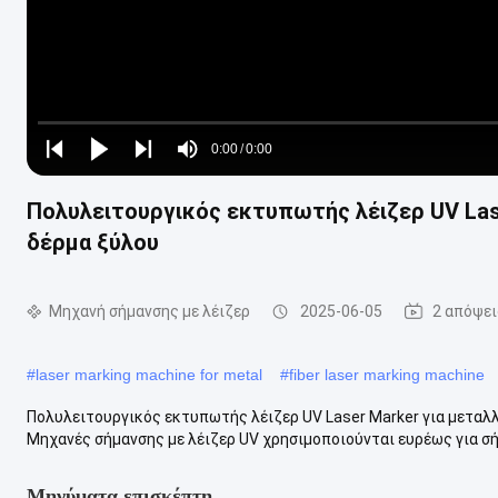
Loaded
:
0%
0:00
/
0:00
Play
Play
Play
Mute
Current
Duration
next
next
Πολυλειτουργικός εκτυπωτής λέιζερ UV Lase
Time
δέρμα ξύλου
Μηχανή σήμανσης με λέιζερ
2025-06-05
2 απόψει
#
laser marking machine for metal
#
fiber laser marking machine
Πολυλειτουργικός εκτυπωτής λέιζερ UV Laser Marker για μεταλ
Μηχανές σήμανσης με λέιζερ UV χρησιμοποιούνται ευρέως για σήμ
Μηνύματα επισκέπτη